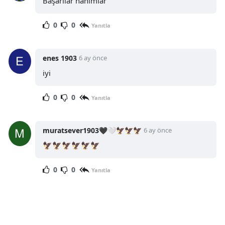
Başarılar hanımlar
0
0
Yanıtla
enes 1903
6 ay önce
iyi
0
0
Yanıtla
muratsever1903🖤🤍🦅🦅🦅
6 ay önce
🦅🦅🦅🦅🦅🦅
0
0
Yanıtla