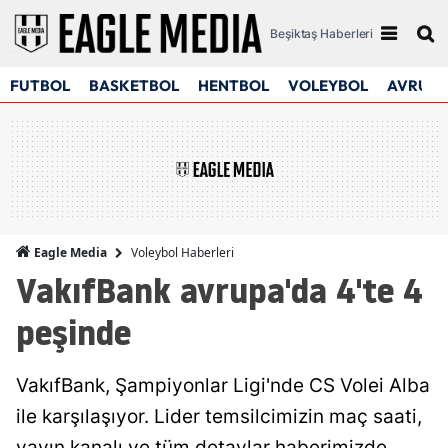
Beşiktaş Haberleri
FUTBOL
BASKETBOL
HENTBOL
VOLEYBOL
AVRUPA
Voleybol Haberleri
Eagle Media
VakıfBank avrupa'da 4'te 4
peşinde
VakıfBank, Şampiyonlar Ligi'nde CS Volei Alba
ile karşılaşıyor. Lider temsilcimizin maç saati,
yayın kanalı ve tüm detaylar haberimizde.