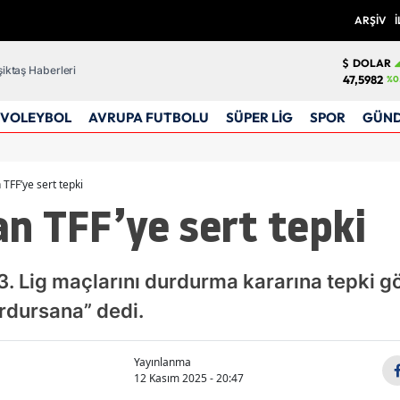
ARŞİV
İ
DOLAR
iktaş Haberleri
47,5982
%0
VOLEYBOL
AVRUPA FUTBOLU
SÜPER LİG
SPOR
GÜN
n TFF’ye sert tepki
dan TFF’ye sert tepki
 3. Lig maçlarını durdurma kararına tepki gös
urdursana” dedi.
Yayınlanma
12 Kasım 2025 - 20:47