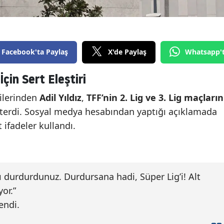
Facebook'ta Paylaş
X'de Paylaş
Whatsapp'
İçin Sert Eleştiri
cilerinden
Adil Yıldız
,
TFF’nin 2. Lig ve 3. Lig maçların
terdi. Sosyal medya hesabından yaptığı açıklamada
 ifadeler kullandı.
arı durdurdunuz. Durdursana hadi, Süper Lig’i! Alt
yor.”
endi.