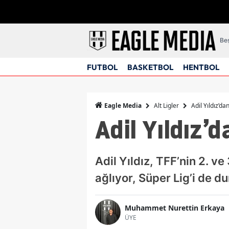
Beş
FUTBOL
BASKETBOL
HENTBOL
Alt Ligler
Adil Yıldız’da
Eagle Media
Adil Yıldız’
Adil Yıldız, TFF’nin 2. ve
ağlıyor, Süper Lig’i de d
Muhammet Nurettin Erkaya
ÜYE