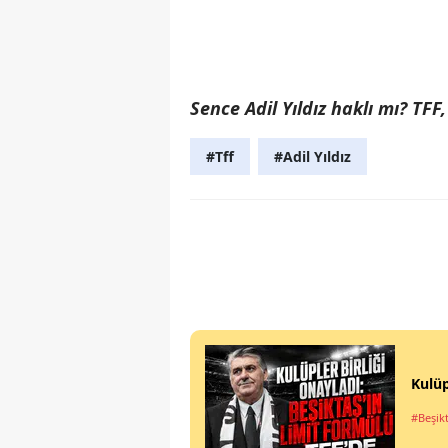
Sence Adil Yıldız haklı mı? TFF,
#Tff
#Adil Yıldız
Kulüp
#Beşik