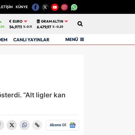
LETİŞİM
KÜNYE
12
EURO
GRAM ALTIN
54,9711
6.479,97
.05
%-0.11
% -0,25
MENÜ
DEM
CANLI YAYINLAR
terdi. “Alt ligler kan
Abone Ol