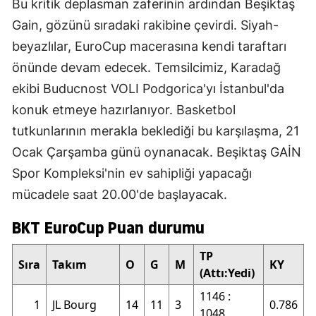
Bu kritik deplasman zaferinin ardından Beşiktaş
Gain, gözünü sıradaki rakibine çevirdi. Siyah-
beyazlılar, EuroCup macerasına kendi taraftarı
önünde devam edecek. Temsilcimiz, Karadağ
ekibi Buducnost VOLI Podgorica'yı İstanbul'da
konuk etmeye hazırlanıyor. Basketbol
tutkunlarının merakla beklediği bu karşılaşma, 21
Ocak Çarşamba günü oynanacak. Beşiktaş GAİN
Spor Kompleksi'nin ev sahipliği yapacağı
mücadele saat 20.00'de başlayacak.
BKT EuroCup Puan durumu
TP
Sıra
Takım
O
G
M
KY
(Attı:Yedi)
1146 :
1
JL Bourg
14
11
3
0.786
1048