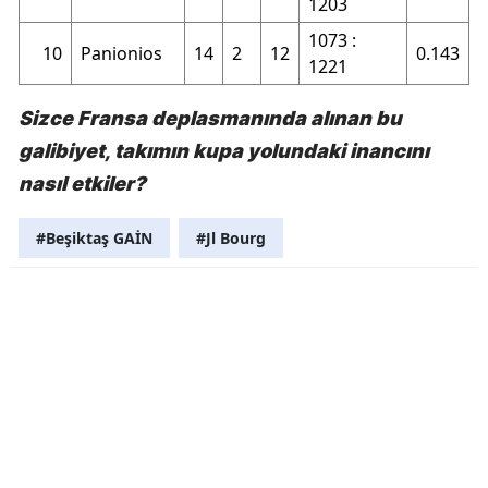
1203
1073 :
10
Panionios
14
2
12
0.143
1221
Sizce Fransa deplasmanında alınan bu
galibiyet, takımın kupa yolundaki inancını
nasıl etkiler?
#Beşiktaş GAİN
#Jl Bourg