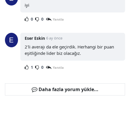
iyi
0
0
Yanıtla
Eser Eskin
6 ay önce
2'li averajı da ele geçirdik. Herhangi bir puan
eşitliğinde lider biz olacağız.
1
0
Yanıtla
Daha fazla yorum yükle...