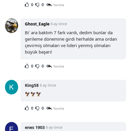
0
0
Yanıtla
Ghost_Eagle
6 ay önce
Bi' ara baktım 7 fark vardı, dedim bunlar da
gerileme dönemine girdi herhalde ama ordan
çevirmiş olmaları ve lideri yenmiş olmaları
büyük başarı!
0
0
Yanıtla
King58
6 ay önce
🦅🦅🦅
0
0
Yanıtla
enes 1903
6 ay önce