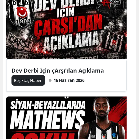
Dev Derbi İçin çArşı'dan Açıklama
Beşiktaş Haber
16 Haziran 2026