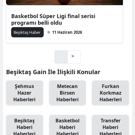
Basketbol Süper Ligi final serisi
programı belli oldu
Beşiktaş Haber
11 Haziran 2026
>
Beşiktaş Gain İle İlişkili Konular
Şehmus
Metecan
Furkan
Hazer
Birsen
Korkmaz
Haberleri
Haberleri
Haberleri
Beşiktaş
Basketbol
Transfer
Haberi
Haberi
Haberi
Haberleri
Haberleri
Haberleri