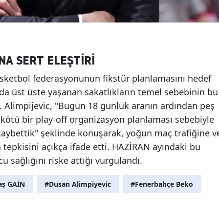
NA SERT ELEŞTİRİ
sketbol federasyonunun fikstür planlamasını hedef
ımda üst üste yaşanan sakatlıkların temel sebebinin bu
 Alimpijevic, "Bugün 18 günlük aranın ardından peş
 kötü bir play-off organizasyon planlaması sebebiyle
aybettik" şeklinde konuşarak, yoğun maç trafiğine v
 tepkisini açıkça ifade etti. HAZİRAN ayındaki bu
ağlığını riske attığı vurgulandı.
aş GAİN
#Dusan Alimpiyevic
#Fenerbahçe Beko