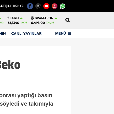
LETİŞİM
KÜNYE
12
EURO
GRAM ALTIN
55,1340
6.498,00
.02
%0.16
% 0,03
MENÜ
DEM
CANLI YAYINLAR
Beko
nrası yaptığı basın
söyledi ve takımıyla