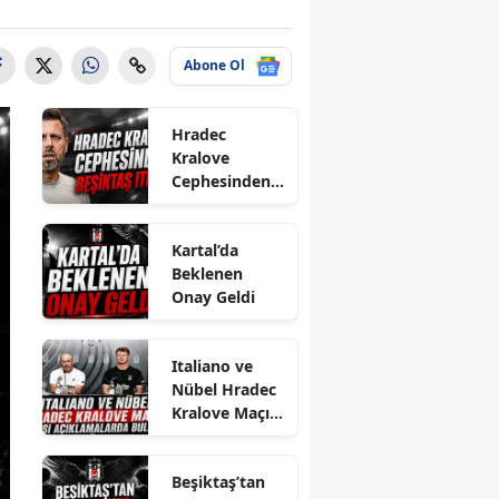
Abone Ol
Hradec
Kralove
Cephesinden
Beşiktaş İtirafı
Kartal’da
Beklenen
Onay Geldi
Italiano ve
Nübel Hradec
Kralove Maçı
Öncesi
Açıklamalarda
Beşiktaş’tan
Bulundu