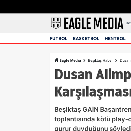
Beş
FUTBOL
BASKETBOL
HENTBOL
Beşiktaş Haber
Dusan 
Eagle Media
Dusan Alimp
Karşılaşması
Beşiktaş GAİN Başantren
toplantısında kötü play-
gurur duyduğunu söyledi