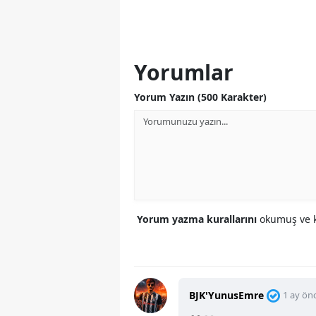
Yorumlar
Yorum Yazın (500 Karakter)
Yorum yazma kurallarını
okumuş ve k
BJK'YunusEmre
1 ay ön