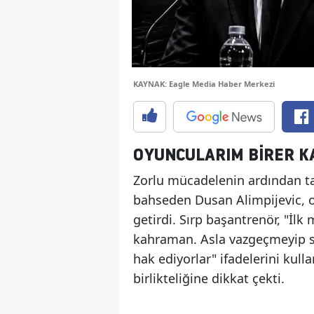
KAYNAK: Eagle Media Haber Merkezi
OYUNCULARIM BİRER 
Zorlu mücadelenin ardından t
bahseden Dusan Alimpijevic, 
getirdi. Sırp başantrenör, "İl
kahraman. Asla vazgeçmeyip so
hak ediyorlar" ifadelerini kul
birlikteliğine dikkat çekti.