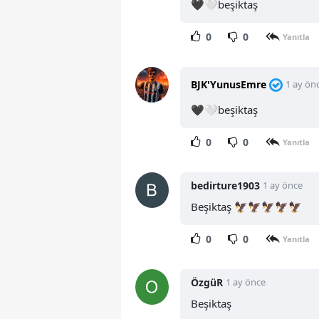
🖤🤍beşiktaş
0
0
Yanıtla
BJK'YunusEmre
1 ay ön
🖤🤍beşiktaş
0
0
Yanıtla
bedirture1903
1 ay önce
Beşiktaş 🦅🦅🦅🦅🦅
0
0
Yanıtla
ÖzgüR
1 ay önce
Beşiktaş