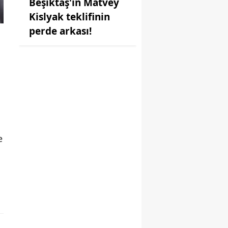
Beşiktaş'ın Matvey
Kislyak teklifinin
perde arkası!
e