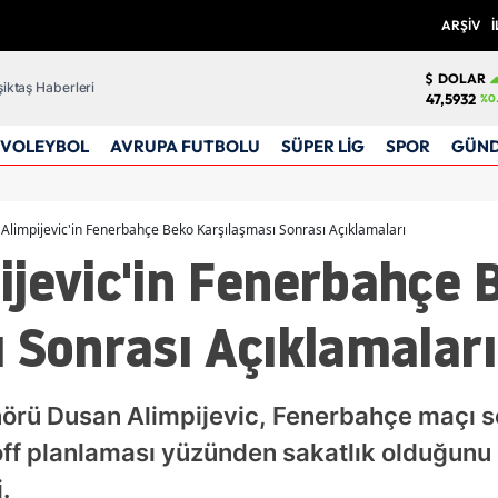
ARŞİV
İ
DOLAR
iktaş Haberleri
47,5932
%0
VOLEYBOL
AVRUPA FUTBOLU
SÜPER LİG
SPOR
GÜN
Alimpijevic'in Fenerbahçe Beko Karşılaşması Sonrası Açıklamaları
ijevic'in Fenerbahçe 
 Sonrası Açıklamaları
örü Dusan Alimpijevic, Fenerbahçe maçı so
off planlaması yüzünden sakatlık olduğunu 
.