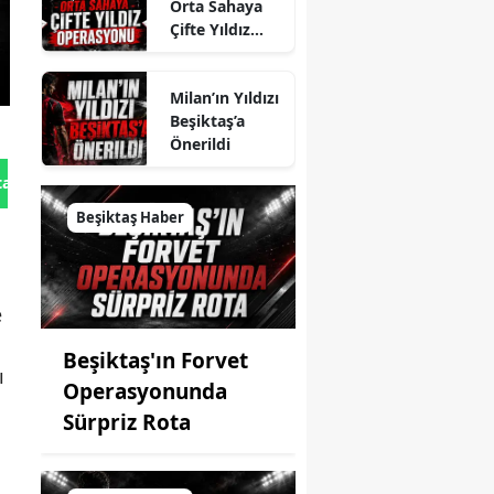
Orta Sahaya
Çifte Yıldız
Operasyonu
Milan’ın Yıldızı
Beşiktaş’a
Önerildi
tan Gönder
Beşiktaş Haber
e
Beşiktaş'ın Forvet
ı
Operasyonunda
Sürpriz Rota