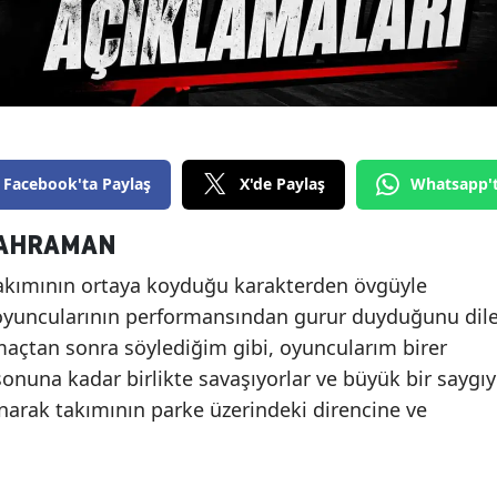
Facebook'ta Paylaş
X'de Paylaş
Whatsapp'
KAHRAMAN
akımının ortaya koyduğu karakterden övgüyle
oyuncularının performansından gurur duyduğunu dil
k maçtan sonra söylediğim gibi, oyuncularım birer
nuna kadar birlikte savaşıyorlar ve büyük bir saygıy
lanarak takımının parke üzerindeki direncine ve