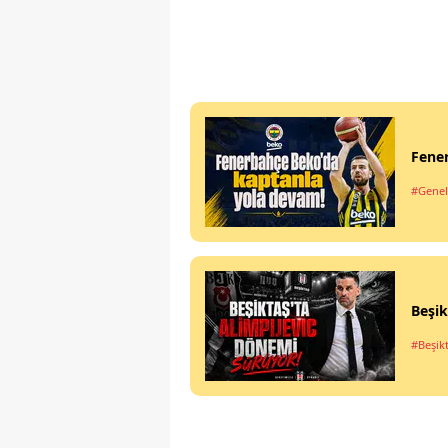
Fene
#Genel
Beşik
#Beşik