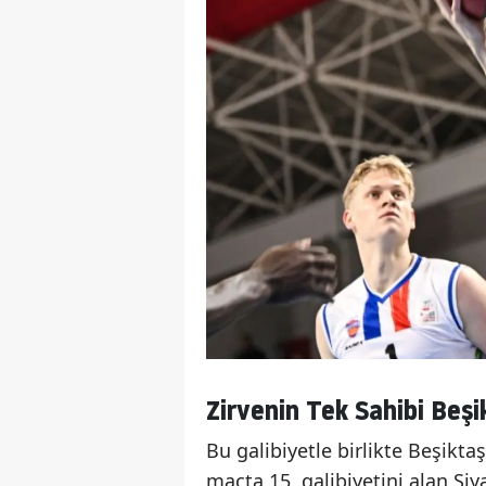
Zirvenin Tek Sahibi Beşi
Bu galibiyetle birlikte Beşik
maçta 15. galibiyetini alan Siy