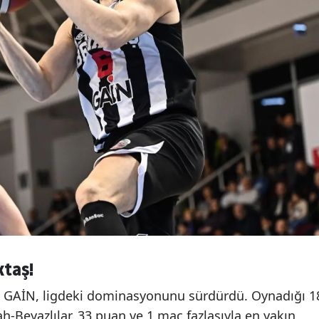
ktaş!
taş GAİN, ligdeki dominasyonunu sürdürdü. Oynadığı 1
ah-Beyazlılar, 33 puan ve 1 maç fazlasıyla en yakın