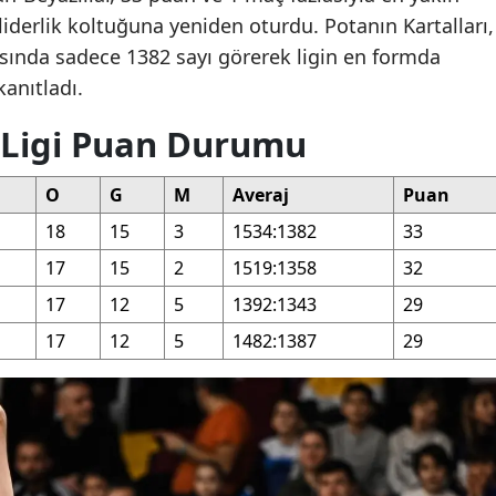
iderlik koltuğuna yeniden oturdu. Potanın Kartalları,
tasında sadece 1382 sayı görerek ligin en formda
anıtladı.
 Ligi Puan Durumu
O
G
M
Averaj
Puan
18
15
3
1534:1382
33
17
15
2
1519:1358
32
17
12
5
1392:1343
29
17
12
5
1482:1387
29