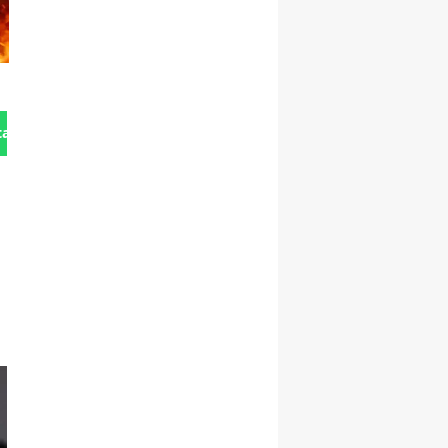
tan Gönder
a