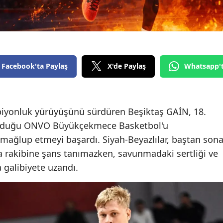
Facebook'ta Paylaş
X'de Paylaş
Whatsapp'
piyonluk yürüyüşünü sürdüren Beşiktaş GAİN, 18.
olduğu ONVO Büyükçekmece Basketbol'u
mağlup etmeyi başardı. Siyah-Beyazlılar, baştan son
 rakibine şans tanımazken, savunmadaki sertliği ve
 galibiyete uzandı.