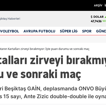
ARŞİV
İ
DOLAR
iktaş Haberleri
47,7436
%0
VOLEYBOL
AVRUPA FUTBOLU
SÜPER LİG
SPOR
GÜN
tanın Kartalları zirveyi bırakmıyor: İşte puan durumu ve sonraki maç
alları zirveyi bırakmı
 ve sonraki maç
deri Beşiktaş GAİN, deplasmanda ONVO Bü
 15 sayı, Ante Zizic double-double ile oyn