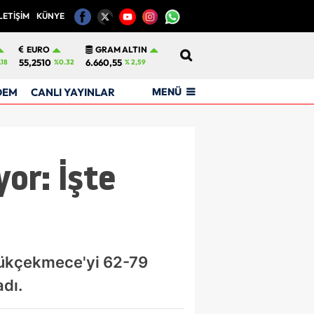
LETİŞİM
KÜNYE
12
EURO
GRAM ALTIN
55,2510
6.660,55
.18
%0.32
% 2,59
MENÜ
DEM
CANLI YAYINLAR
yor: İşte
yükçekmece'yi 62-79
adı.