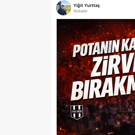
Yiğit Yurttaş
Muhabir