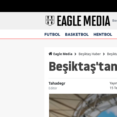
Beş
FUTBOL
BASKETBOL
HENTBOL
Beşiktaş Haber
Beşikt
Eagle Media
Beşiktaş'tan
Tahadegr
Yayı
15 T
Editör