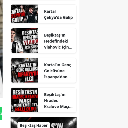
Kartal
Çekya'da Galip
Beşiktaş'ın
Hedefindeki
Vlahovic İçin
Sürpriz İddia
Kartal’ın Genç
Golcüsüne
İspanya’dan
İlgi
Beşiktaş'ın
Hradec
Kralove Maçı
Muhtemel 11'i
tan Gönder
Belli Oldu
Beşiktaş Haber