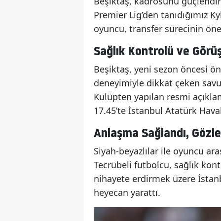
Beşiktaş, kadrosunu güçlendir
Premier Lig’den tanıdığımız Ky
oyuncu, transfer sürecinin önem
Sağlık Kontrolü ve Görüş
Beşiktaş, yeni sezon öncesi ön
deneyimiyle dikkat çeken savu
Kulüpten yapılan resmi açıkla
17.45’te İstanbul Atatürk Hava
Anlaşma Sağlandı, Gözl
Siyah-beyazlılar ile oyuncu ar
Tecrübeli futbolcu, sağlık kon
nihayete erdirmek üzere İstanb
heyecan yarattı.