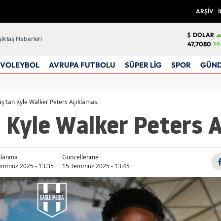
ARŞİV
İ
DOLAR
iktaş Haberleri
47,7080
%0.
VOLEYBOL
AVRUPA FUTBOLU
SÜPER LİG
SPOR
GÜN
aş'tan Kyle Walker Peters Açıklaması
 Kyle Walker Peters 
nlanma
Güncellenme
emmuz 2025 - 13:35
15 Temmuz 2025 - 13:45