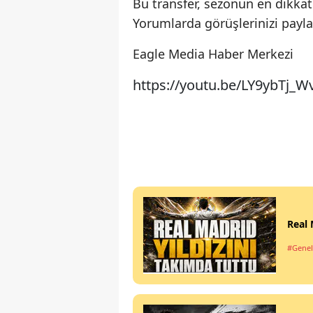
Bu transfer, sezonun en dikkat
Yorumlarda görüşlerinizi pay
Eagle Media Haber Merkezi
https://youtu.be/LY9ybTj_W
Real 
#Genel