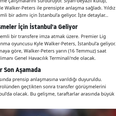
me çalışmalarını sürdürüyor. Siyah-beyazlı kulüp,
le Walker-Peters ile prensipte anlaşma sağladı. Yıldız
li bir adımı için İstanbul’a geliyor. İşte detaylar…
meler İçin İstanbul'a Geliyor
emli bir transfere imza atmak üzere. Premier Lig
nma oyuncusu Kyle Walker-Peters, İstanbul’a geliyor.
maya göre, Walker-Peters yarın (16 Temmuz) saat
limanı Genel Havacılık Terminali'nde olacak.
er Son Aşamada
asında prensip anlaşmasına varıldığı duyuruldu.
trolünden geçtikten sonra transfer görüşmelerini
ul’da olacak. Bu gelişme, taraftarlar arasında büyük