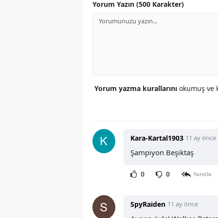
Yorum Yazın (500 Karakter)
Yorum yazma kurallarını
okumuş ve k
Kara-Kartal1903
11 ay önce
Şampiyon Beşiktaş
0
0
Yanıtla
SpyRaiden
11 ay önce