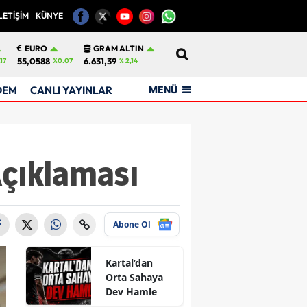
LETİŞİM
KÜNYE
12
EURO
GRAM ALTIN
55,0588
6.631,39
17
%0.07
% 2,14
MENÜ
DEM
CANLI YAYINLAR
Açıklaması
Abone Ol
Kartal’dan
Orta Sahaya
Dev Hamle