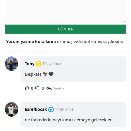
GÖNDER
Yorum yazma kurallarını
okumuş ve kabul etmiş sayılırsınız
Tony
10 ay önce
Beşiktaş 🦅🖤
0
0
Yanıtla
Esrefkocak
11 ay önce
ne farkederki neyi kimi izlemeye gelecekler