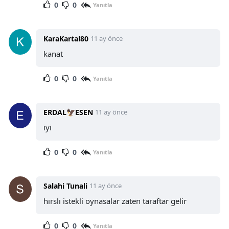
0
0
Yanıtla
KaraKartal80
11 ay önce
kanat
0
0
Yanıtla
ERDAL🦅ESEN
11 ay önce
iyi
0
0
Yanıtla
Salahi Tunali
11 ay önce
hırslı istekli oynasalar zaten taraftar gelir
0
0
Yanıtla