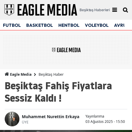
Beşiktaş Haberleri
FUTBOL
BASKETBOL
HENTBOL
VOLEYBOL
AVRUPA
Beşiktaş Haber
Eagle Media
Beşiktaş Fahiş Fiyatlara
Sessiz Kaldı !
Muhammet Nurettin Erkaya
Yayınlanma
03 Ağustos 2025 - 15:50
ÜYE