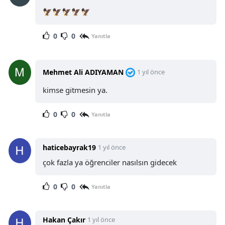
🦅🦅🦅🦅🦅
0
0
Yanıtla
Mehmet Ali ADIYAMAN
1 yıl önce
kimse gitmesin ya.
0
0
Yanıtla
haticebayrak19
1 yıl önce
çok fazla ya öğrenciler nasılsın gidecek
0
0
Yanıtla
Hakan Çakır
1 yıl önce