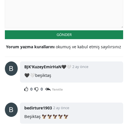
GÖNDER
Yorum yazma kurallarını
okumuş ve kabul etmiş sayılırsınız
BJK'KuzeyEmirHaN🖤🤍
2 ay önce
🖤🤍beşiktaş
0
0
Yanıtla
bedirture1903
2 ay önce
Beşiktaş 🦅🦅🦅🦅🦅