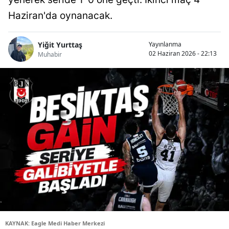
Haziran'da oynanacak.
Yiğit Yurttaş
Yayınlanma
02 Haziran 2026 - 22:13
Muhabir
KAYNAK: Eagle Medi Haber Merkezi