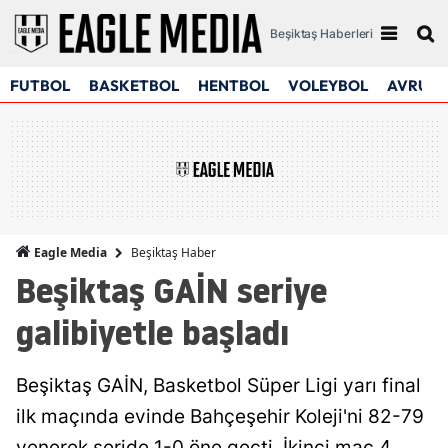
Beşiktaş Haberleri
FUTBOL
BASKETBOL
HENTBOL
VOLEYBOL
AVRUPA
Beşiktaş Haber
Eagle Media
Beşiktaş GAİN seriye
galibiyetle başladı
Beşiktaş GAİN, Basketbol Süper Ligi yarı final
ilk maçında evinde Bahçeşehir Koleji'ni 82-79
yenerek seride 1-0 öne geçti. İkinci maç 4