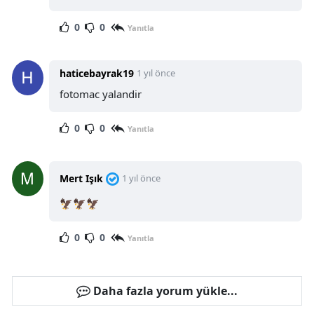
0
0
Yanıtla
haticebayrak19
1 yıl önce
fotomac yalandir
0
0
Yanıtla
Mert Işık
1 yıl önce
🦅🦅🦅
0
0
Yanıtla
Daha fazla yorum yükle...