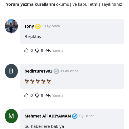
Yorum yazma kurallarını
okumuş ve kabul etmiş sayılırsınız
Tony
10 ay önce
Beşiktaş
0
0
Yanıtla
bedirture1903
11 ay önce
🦅🦅🦅🦅🦅
0
0
Yanıtla
Mehmet Ali ADIYAMAN
1 yıl önce
bu haberlere bak ya