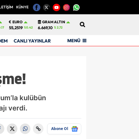
LETİŞİM
KÜNYE
12
EURO
GRAM ALTIN
55,2519
6.669,10
.17
%0.42
% 2,72
MENÜ
DEM
CANLI YAYINLAR
üşme!
rum’la kulübün
jı verdi.
Abone Ol