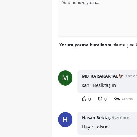
Yorum yazma kurallarını
okumuş ve k
MB_KARAKARTAL🦅
8 ay ö
şanlı Beşiktaşım
0
0
Yanıtla
Hasan Bektaş
9 ay önce
Hayırlı olsun