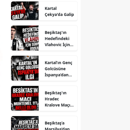
Kartal
Çekya'da Galip
Beşiktaş'ın
Hedefindeki
Vlahovic İçin
Sürpriz İddia
Kartal’ın Genç
Golcüsüne
İspanya’dan
İlgi
Beşiktaş'ın
Hradec
Kralove Maçı
Muhtemel 11'i
Belli Oldu
Beşiktaş’a
Marsilya’dan