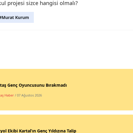
ul projesi sizce hangisi olmalı?
#Murat Kurum
ktaş Genç Oyuncusunu Bırakmadı
taş Haber
/ 07 Ağustos 2026
yol Ekibi Kartal’ın Genç Yıldızına Talip