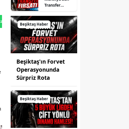
Transfer
Fırsatı
tan Gönder
Beşiktaş Haber
Beşiktaş'ın Forvet
Operasyonunda
e
Sürpriz Rota
Beşiktaş Haber
n