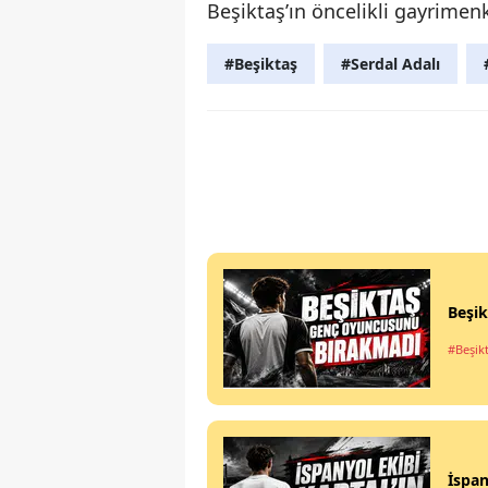
Beşiktaş’ın öncelikli gayrimenk
#Beşiktaş
#Serdal Adalı
Beşi
#Beşik
İspan