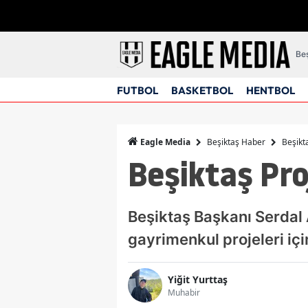
Beş
FUTBOL
BASKETBOL
HENTBOL
Beşiktaş Haber
Beşikta
Eagle Media
Beşiktaş Pro
Beşiktaş Başkanı Serdal 
gayrimenkul projeleri iç
Yiğit Yurttaş
Muhabir