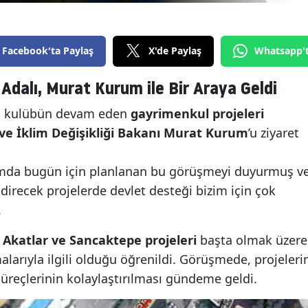
Facebook'ta Paylaş
X'de Paylaş
Whatsapp'
Adalı, Murat Kurum ile Bir Araya Geldi
, kulübün devam eden
gayrimenkul projeleri
k ve İklim Değişikliği Bakanı Murat Kurum
’u ziyaret
ramda bugün için planlanan bu görüşmeyi duyurmuş v
ndirecek projelerde devlet desteği bizim için çok
.
, Akatlar ve Sancaktepe projeleri
başta olmak üzere
şmalarıyla ilgili olduğu öğrenildi. Görüşmede, projeleri
 süreçlerinin kolaylaştırılması gündeme geldi.