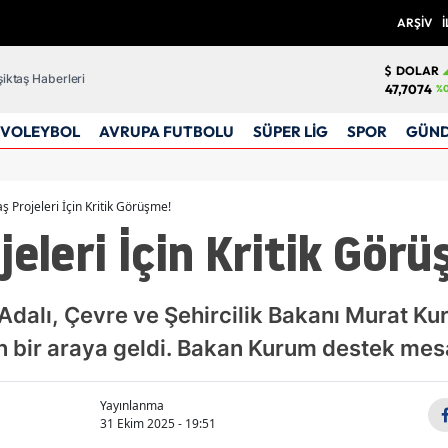
ARŞİV
İ
DOLAR
iktaş Haberleri
47,7074
%0
VOLEYBOL
AVRUPA FUTBOLU
SÜPER LİG
SPOR
GÜN
ş Projeleri İçin Kritik Görüşme!
jeleri İçin Kritik Gör
Adalı, Çevre ve Şehircilik Bakanı Murat Ku
in bir araya geldi. Bakan Kurum destek mesa
Yayınlanma
31 Ekim 2025 - 19:51