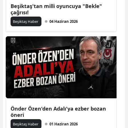
Beşiktaş'tan milli oyuncuya "Bekle"
çağrısı!
Beşiktaş Haber
04 Haziran 2026
Önder Özen'den Adalı'ya ezber bozan
öneri
Beşiktaş Haber
01 Haziran 2026