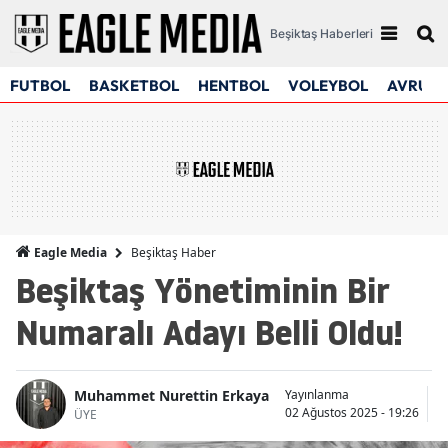
Beşiktaş Haberleri
FUTBOL
BASKETBOL
HENTBOL
VOLEYBOL
AVRUPA
Beşiktaş Haber
Eagle Media
Beşiktaş Yönetiminin Bir
Numaralı Adayı Belli Oldu!
Muhammet Nurettin Erkaya
Yayınlanma
G
02 Ağustos 2025 - 19:26
02
ÜYE