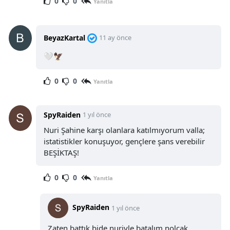
0
0
Yanıtla
BeyazKartal
11 ay önce
🤍🦅
0
0
Yanıtla
SpyRaiden
1 yıl önce
Nuri Şahine karşı olanlara katılmıyorum valla;
istatistikler konuşuyor, gençlere şans verebilir
BEŞİKTAŞ!
0
0
Yanıtla
SpyRaiden
1 yıl önce
Zaten battık bide nuriyle batalım nolcak