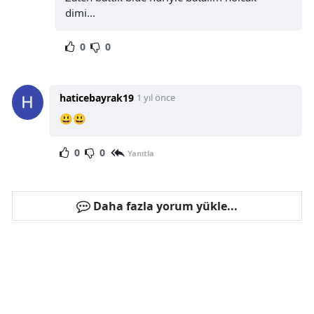
dimi...
0
0
haticebayrak19
1 yıl önce
😃😃
0
0
Yanıtla
Daha fazla yorum yükle...