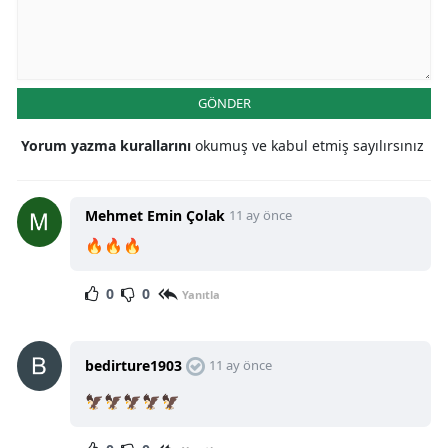
GÖNDER
Yorum yazma kurallarını
okumuş ve kabul etmiş sayılırsınız
Mehmet Emin Çolak
11 ay önce
🔥🔥🔥
0
0
Yanıtla
bedirture1903
11 ay önce
🦅🦅🦅🦅🦅