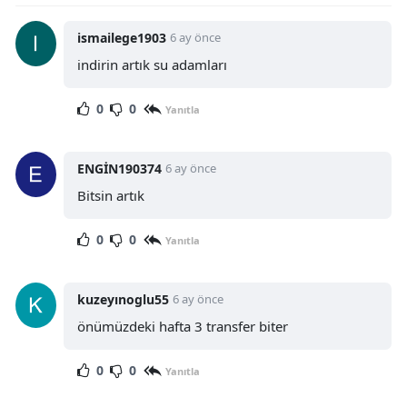
ismailege1903
6 ay önce
indirin artık su adamları
0
0
Yanıtla
ENGİN190374
6 ay önce
Bitsin artık
0
0
Yanıtla
kuzeyınoglu55
6 ay önce
önümüzdeki hafta 3 transfer biter
0
0
Yanıtla