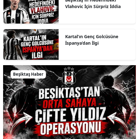
Vlahovic İçin Sürpriz İddia
Kartal’ın Genç Golcüsüne
İspanya’dan İlgi
Beşiktaş Haber