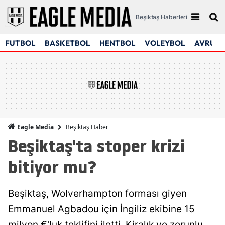
Beşiktaş Haberleri
FUTBOL
BASKETBOL
HENTBOL
VOLEYBOL
AVRUPA
Beşiktaş Haber
Eagle Media
Beşiktaş'ta stoper krizi
bitiyor mu?
Beşiktaş, Wolverhampton forması giyen
Emmanuel Agbadou için İngiliz ekibine 15
milyon €'luk teklifini iletti. Kiralık ve zorunlu