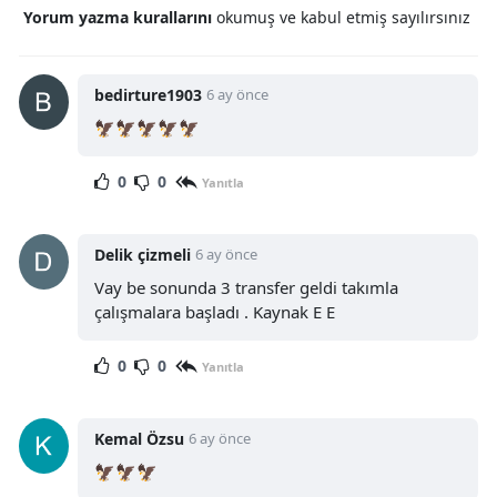
Yorum yazma kurallarını
okumuş ve kabul etmiş sayılırsınız
bedirture1903
6 ay önce
🦅🦅🦅🦅🦅
0
0
Yanıtla
Delik çizmeli
6 ay önce
Vay be sonunda 3 transfer geldi takımla
çalışmalara başladı . Kaynak E E
0
0
Yanıtla
Kemal Özsu
6 ay önce
🦅🦅🦅