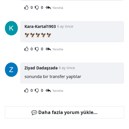
0
0
Yanıtla
Kara-Kartal1903
6 ay önce
🦅🦅🦅🦅🦅
0
0
Yanıtla
Ziyad Dadaşzadə
6 ay önce
sonunda bir transfer yaptılar
0
0
Yanıtla
Daha fazla yorum yükle...