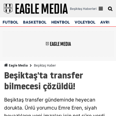
Beşiktaş Haberleri
FUTBOL
BASKETBOL
HENTBOL
VOLEYBOL
AVRUPA
Beşiktaş Haber
Eagle Media
Beşiktaş'ta transfer
bilmecesi çözüldü!
Beşiktaş transfer gündeminde heyecan
dorukta. Ünlü yorumcu Emre Eren, siyah
beyazlıların yeni imzaları için net süre verdi.