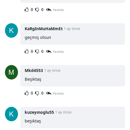
0
0
Yanıtla
KaRgInMuHaMmEt
1 ay önce
geçmiş olsun
0
0
Yanıtla
Mkd4553
1 ay önce
Beşiktaş
0
0
Yanıtla
kuzeyınoglu55
1 ay önce
beşiktaş