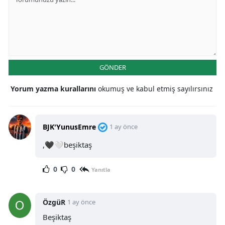
GÖNDER
Yorum yazma kurallarını
okumuş ve kabul etmiş sayılırsınız
BJK'YunusEmre
1 ay önce
,🖤🤍beşiktaş
0
0
Yanıtla
ÖzgüR
1 ay önce
Beşiktaş