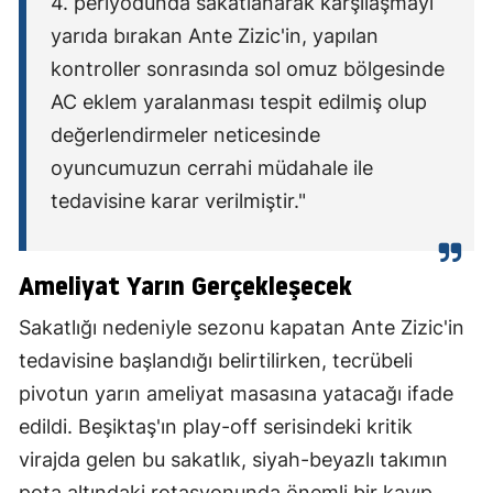
4. periyodunda sakatlanarak karşılaşmayı
yarıda bırakan Ante Zizic'in, yapılan
kontroller sonrasında sol omuz bölgesinde
AC eklem yaralanması tespit edilmiş olup
değerlendirmeler neticesinde
oyuncumuzun cerrahi müdahale ile
tedavisine karar verilmiştir."
Ameliyat Yarın Gerçekleşecek
Sakatlığı nedeniyle sezonu kapatan Ante Zizic'in
tedavisine başlandığı belirtilirken, tecrübeli
pivotun yarın ameliyat masasına yatacağı ifade
edildi. Beşiktaş'ın play-off serisindeki kritik
virajda gelen bu sakatlık, siyah-beyazlı takımın
pota altındaki rotasyonunda önemli bir kayıp