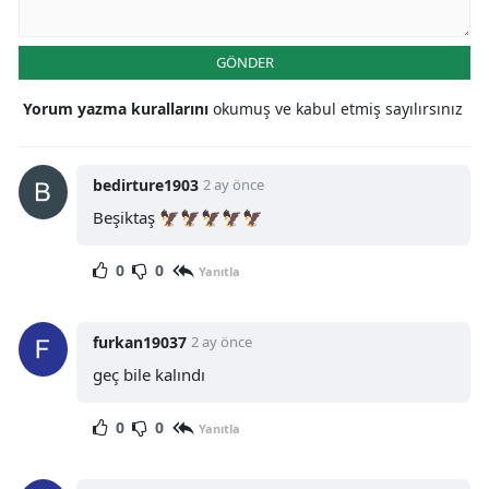
GÖNDER
Yorum yazma kurallarını
okumuş ve kabul etmiş sayılırsınız
bedirture1903
2 ay önce
Beşiktaş 🦅🦅🦅🦅🦅
0
0
Yanıtla
furkan19037
2 ay önce
geç bile kalındı
0
0
Yanıtla