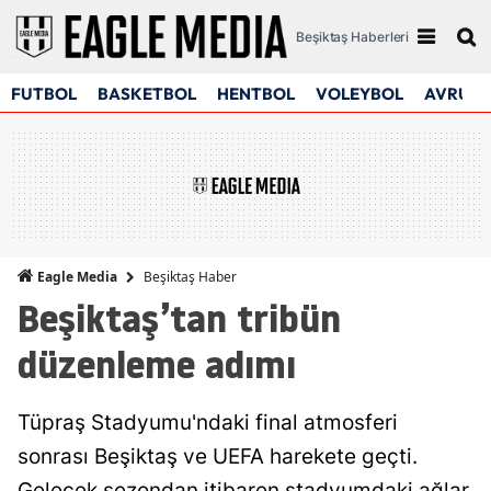
Beşiktaş Haberleri
FUTBOL
BASKETBOL
HENTBOL
VOLEYBOL
AVRUPA
Beşiktaş Haber
Eagle Media
Beşiktaş’tan tribün
düzenleme adımı
Tüpraş Stadyumu'ndaki final atmosferi
sonrası Beşiktaş ve UEFA harekete geçti.
Gelecek sezondan itibaren stadyumdaki ağlar,