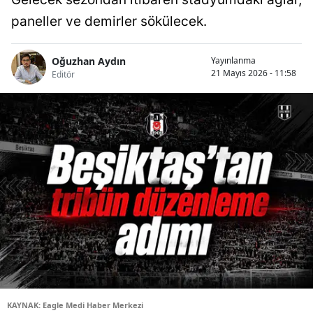
paneller ve demirler sökülecek.
Oğuzhan Aydın
Yayınlanma
21 Mayıs 2026 - 11:58
Editör
KAYNAK: Eagle Medi Haber Merkezi