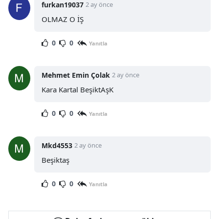
furkan19037
2 ay önce
OLMAZ O İŞ
0
0
Yanıtla
Mehmet Emin Çolak
2 ay önce
Kara Kartal BeşiktAşK
0
0
Yanıtla
Mkd4553
2 ay önce
Beşiktaş
0
0
Yanıtla