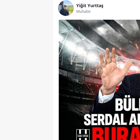
Yiğit Yurttaş
Muhabir