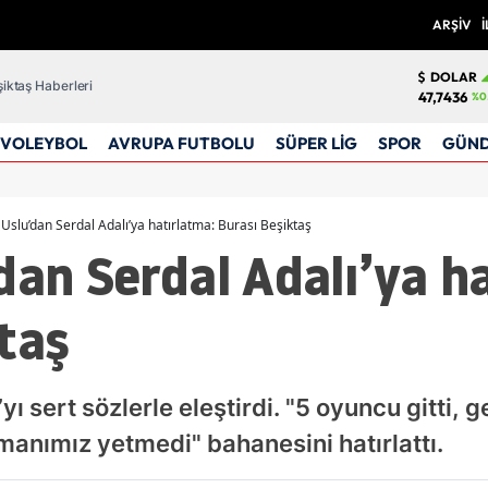
ARŞİV
İ
DOLAR
iktaş Haberleri
47,7436
%0
VOLEYBOL
AVRUPA FUTBOLU
SÜPER LİG
SPOR
GÜN
 Uslu’dan Serdal Adalı’ya hatırlatma: Burası Beşiktaş
dan Serdal Adalı’ya h
taş
yı sert sözlerle eleştirdi. "5 oyuncu gitti, g
manımız yetmedi" bahanesini hatırlattı.