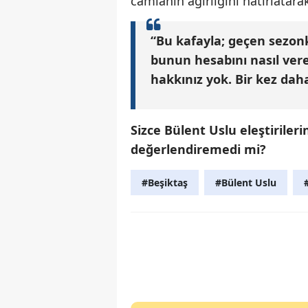
camianın ağırlığını hatırlatara
“Bu kafayla; geçen sezonk
bunun hesabını nasıl vere
hakkınız yok. Bir kez dah
Sizce Bülent Uslu eleştiriler
değerlendiremedi mi?
#Beşiktaş
#Bülent Uslu