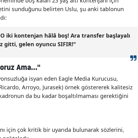
döneminde boş kalan 23 yaş altı kontenjanı için
tini sunduğunu belirten Uslu, şu anki tablonun
dı:
 O iki kontenjan hâlâ boş! Ara transfer başlayalı
 gitti, gelen oyuncu SIFIR!"
yoruz Ama..."
izyonsuzluğa isyan eden Eagle Media Kurucusu,
(Ricardo, Arroyo, Jurasek) örnek göstererek kalitesiz
kadronun da bu kadar boşaltılmaması gerektiğini
ı için çok kritik bir uyarıda bulunarak sözlerini,