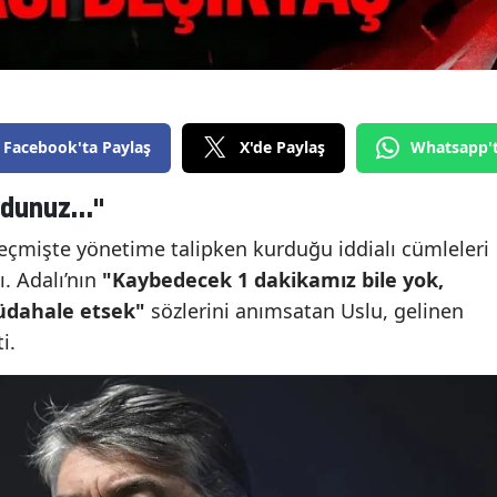
Facebook'ta Paylaş
X'de Paylaş
Whatsapp'
dunuz..."
geçmişte yönetime talipken kurduğu iddialı cümleleri
ı. Adalı’nın
"Kaybedecek 1 dakikamız bile yok,
üdahale etsek"
sözlerini anımsatan Uslu, gelinen
i.