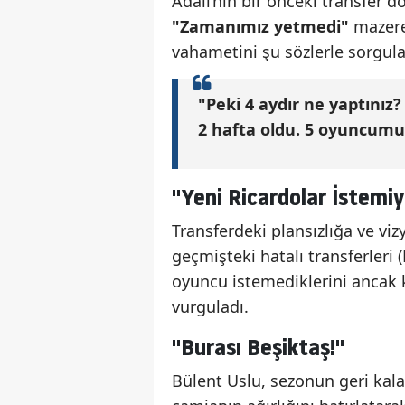
Adalı’nın bir önceki transfer 
"Zamanımız yetmedi"
mazere
vahametini şu sözlerle sorgula
"Peki 4 aydır ne yaptınız?
2 hafta oldu. 5 oyuncumuz
"Yeni Ricardolar İstemi
Transferdeki plansızlığa ve v
geçmişteki hatalı transferleri 
oyuncu istemediklerini ancak 
vurguladı.
"Burası Beşiktaş!"
Bülent Uslu, sezonun geri kalan