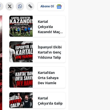
Abone Ol
Kartal
Çekya’da
Kazandı! Maç
Sonu
Açıklamaları
İspanyol Ekibi
Kartal’ın Genç
Yıldızına Talip
Kartal’dan
Orta Sahaya
Dev Hamle
Kartal
Çekya'da Galip