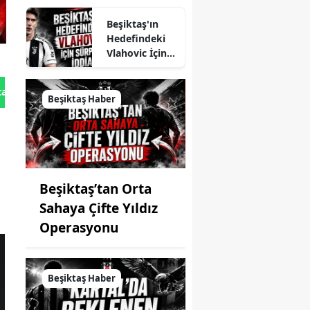
Beşiktaş'ın
Hedefindeki
Vlahovic İçin
Sürpriz İddia
tan Gönder
Beşiktaş Haber
Beşiktaş’tan Orta
Sahaya Çifte Yıldız
Operasyonu
Beşiktaş Haber