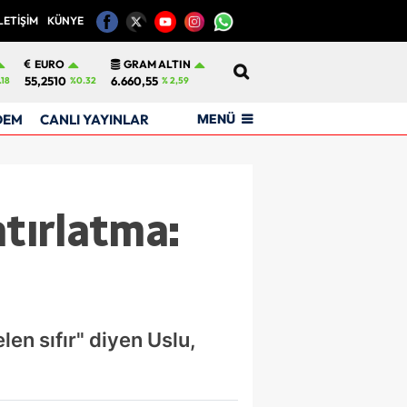
LETİŞİM
KÜNYE
12
EURO
GRAM ALTIN
55,2510
6.660,55
.18
%0.32
% 2,59
MENÜ
DEM
CANLI YAYINLAR
atırlatma:
elen sıfır" diyen Uslu,