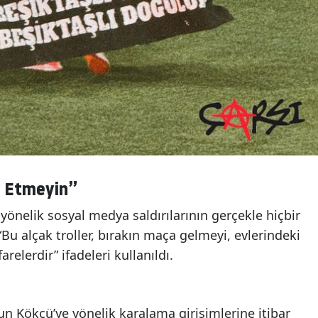
ar Etmeyin”
önelik sosyal medya saldırılarının gerçekle hiçbir
 “Bu alçak troller, bırakın maça gelmeyi, evlerindeki
relerdir” ifadeleri kullanıldı.
n Kökçü’ye yönelik karalama girişimlerine itibar