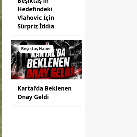
Beşiktaş'ın
Hedefindeki
Vlahovic İçin
Sürpriz İddia
Beşiktaş Haber
Kartal’da Beklenen
Onay Geldi