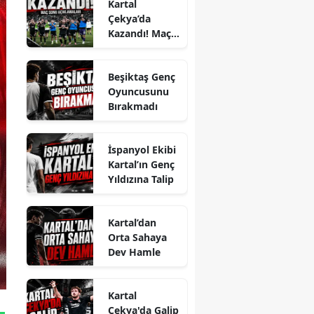
Kartal
Çekya’da
Kazandı! Maç
Sonu
Açıklamaları
Beşiktaş Genç
Oyuncusunu
Bırakmadı
İspanyol Ekibi
Kartal’ın Genç
Yıldızına Talip
Kartal’dan
Orta Sahaya
Dev Hamle
Kartal
Çekya'da Galip