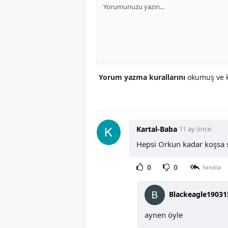
Yorum yazma kurallarını
okumuş ve k
Kartal-Baba
11 ay önce
Hepsi Orkun kadar koşsa s
0
0
Yanıtla
Blackeagle19031
aynen öyle