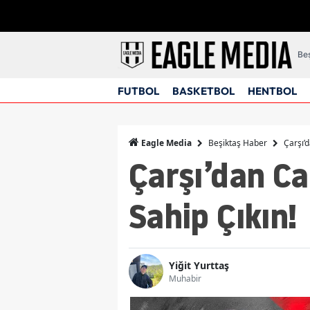
Beş
FUTBOL
BASKETBOL
HENTBOL
Beşiktaş Haber
Çarşı’
Eagle Media
Çarşı’dan Ca
Sahip Çıkın!
Yiğit Yurttaş
Muhabir