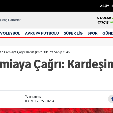
ARŞİV
İ
DOLAR
iktaş Haberleri
47,7013
%0
VOLEYBOL
AVRUPA FUTBOLU
SÜPER LİG
SPOR
GÜN
dan Camiaya Çağrı: Kardeşimiz Orkun’a Sahip Çıkın!
miaya Çağrı: Kardeşi
Yayınlanma
03 Eylül 2025 - 16:34