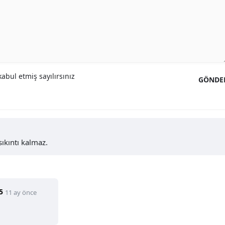
abul etmiş sayılırsınız
GÖNDE
ıkıntı kalmaz.
5
11 ay önce