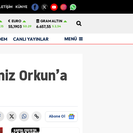
LETİŞİM
KÜNYE
12
EURO
GRAM ALTIN
55,1903
6.657,55
.15
%0.29
% 2,54
MENÜ
DEM
CANLI YAYINLAR
miz Orkun’a
Abone Ol