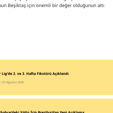
nun Beşiktaş için önemli bir değer olduğunun altı
 Lig'de 2. ve 3. Hafta Fikstürü Açıklandı
/ 07 Ağustos 2026
bahçe'deki Yıldız İçin Brezilya'dan Yeni Açıklama