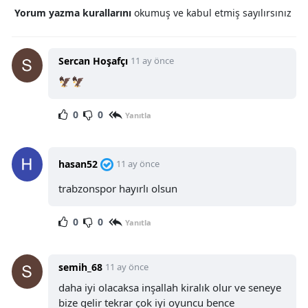
Yorum yazma kurallarını
okumuş ve kabul etmiş sayılırsınız
Sercan Hoşafçı
11 ay önce
🦅🦅
0
0
Yanıtla
hasan52
11 ay önce
trabzonspor hayırlı olsun
0
0
Yanıtla
semih_68
11 ay önce
daha iyi olacaksa inşallah kiralık olur ve seneye
bize gelir tekrar çok iyi oyuncu bence