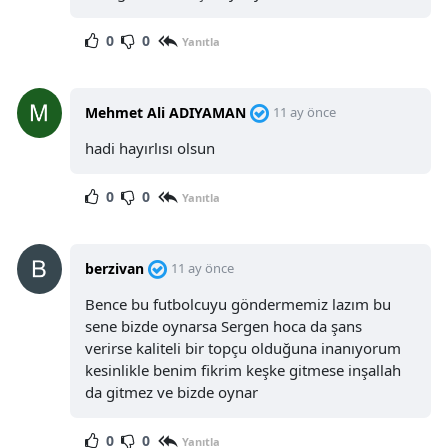
0
0
Yanıtla
Mehmet Ali ADIYAMAN
11 ay önce
hadi hayırlısı olsun
0
0
Yanıtla
berzivan
11 ay önce
Bence bu futbolcuyu göndermemiz lazım bu
sene bizde oynarsa Sergen hoca da şans
verirse kaliteli bir topçu olduğuna inanıyorum
kesinlikle benim fikrim keşke gitmese inşallah
da gitmez ve bizde oynar
0
0
Yanıtla