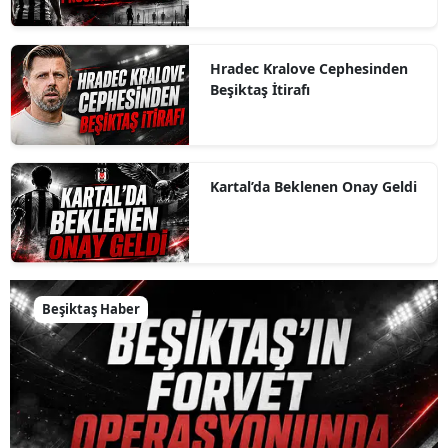
Hradec Kralove Cephesinden
Beşiktaş İtirafı
Kartal’da Beklenen Onay Geldi
Beşiktaş Haber