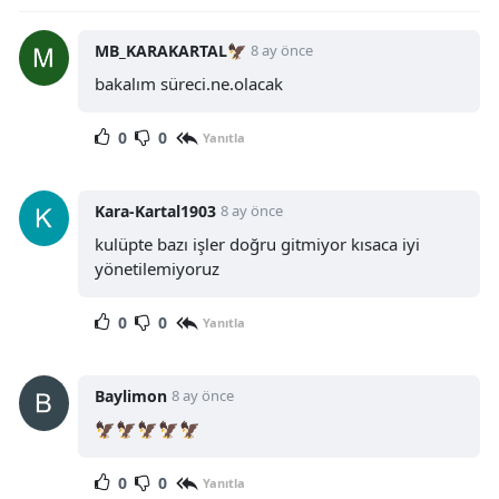
MB_KARAKARTAL🦅
8 ay önce
bakalım süreci.ne.olacak
0
0
Yanıtla
Kara-Kartal1903
8 ay önce
kulüpte bazı işler doğru gitmiyor kısaca iyi
yönetilemiyoruz
0
0
Yanıtla
Baylimon
8 ay önce
🦅🦅🦅🦅🦅
0
0
Yanıtla