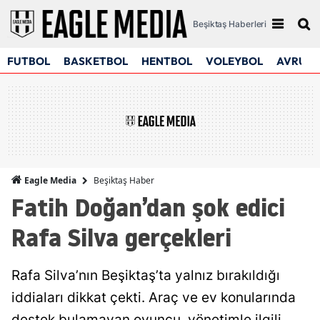
Beşiktaş Haberleri
FUTBOL
BASKETBOL
HENTBOL
VOLEYBOL
AVRUPA
Beşiktaş Haber
Eagle Media
Fatih Doğan’dan şok edici
Rafa Silva gerçekleri
Rafa Silva’nın Beşiktaş’ta yalnız bırakıldığı
iddiaları dikkat çekti. Araç ve ev konularında
destek bulamayan oyuncu, yönetimle ilgili