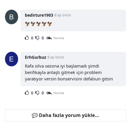
bedirture1903
8 ay önce
🦅🦅🦅🦅🦅
0
0
Yanıtla
ErhGurbuz
8 ay önce
Rafa silva sezona iyi başlamadı şimdi
benfikayla anlaştı gitmek için problem
yaratıyor versin bonservisini defalsun gitsin
0
0
Yanıtla
Daha fazla yorum yükle...