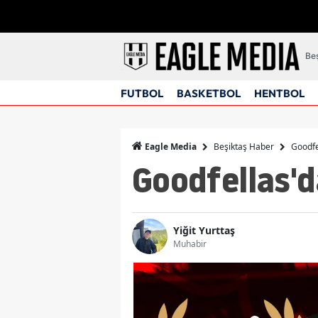
Beş
FUTBOL
BASKETBOL
HENTBOL
Beşiktaş Haber
Goodfe
Eagle Media
Goodfellas'd
Yiğit Yurttaş
Muhabir