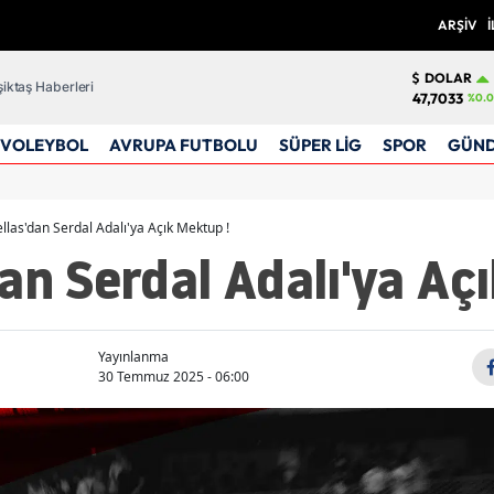
ARŞİV
İ
DOLAR
iktaş Haberleri
47,7033
%0.0
VOLEYBOL
AVRUPA FUTBOLU
SÜPER LİG
SPOR
GÜN
llas'dan Serdal Adalı'ya Açık Mektup !
an Serdal Adalı'ya Aç
Yayınlanma
30 Temmuz 2025 - 06:00