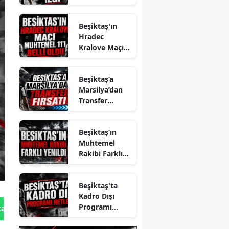
İlgi
Beşiktaş'ın
Hradec
Kralove Maçı
Muhtemel 11'i
Belli Oldu
Beşiktaş’a
Marsilya’dan
Transfer
Fırsatı
Beşiktaş’ın
Muhtemel
Rakibi Farklı
Yenildi
Beşiktaş'ta
Kadro Dışı
Programı
tan Gönder
Netleşti