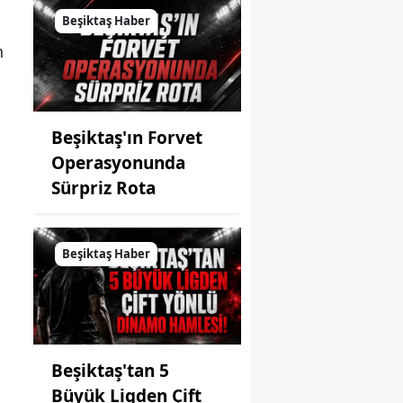
Beşiktaş Haber
n
Beşiktaş'ın Forvet
Operasyonunda
Sürpriz Rota
Beşiktaş Haber
Beşiktaş'tan 5
Büyük Ligden Çift