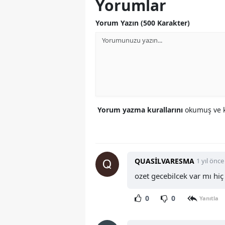
Yorumlar
Yorum Yazın (500 Karakter)
Yorum yazma kurallarını
okumuş ve k
QUASİLVARESMA
1 yıl önce
ozet gecebilcek var mı hi
0
0
Yanıtla