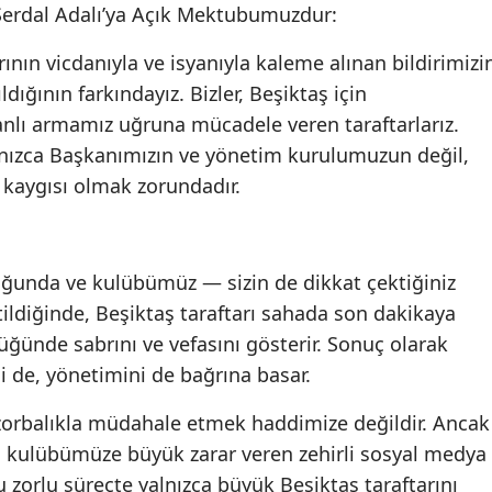
 Serdal Adalı’ya Açık Mektubumuzdur:
ının vicdanıyla ve isyanıyla kaleme alınan bildirimizi
ldığının farkındayız. Bizler, Beşiktaş için
anlı armamız uğruna mücadele veren taraftarlarız.
lnızca Başkanımızın ve yönetim kurulumuzun değil,
 kaygısı olmak zorundadır.
ğunda ve kulübümüz — sizin de dikkat çektiğiniz
ildiğinde, Beşiktaş taraftarı sahada son dakikaya
üğünde sabrını ve vefasını gösterir. Sonuç olarak
i de, yönetimini de bağrına basar.
 zorbalıkla müdahale etmek haddimize değildir. Ancak
 kulübümüze büyük zarar veren zehirli sosyal medya
 zorlu süreçte yalnızca büyük Beşiktaş taraftarını