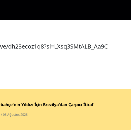
live/dh23ecoz1q8?si=LXsq3SMtALB_Aa9C
bahçe'nin Yıldızı İçin Brezilya'dan Çarpıcı İtiraf
/ 06 Ağustos 2026