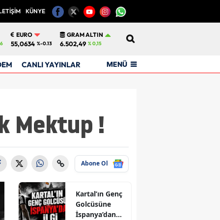
LETİŞİM
KÜNYE
12
EURO
GRAM ALTIN
55,0634
6.502,49
6
%-0.13
% 0,15
MENÜ
DEM
CANLI YAYINLAR
ık Mektup !
Abone Ol
Kartal’ın Genç
Golcüsüne
İspanya’dan