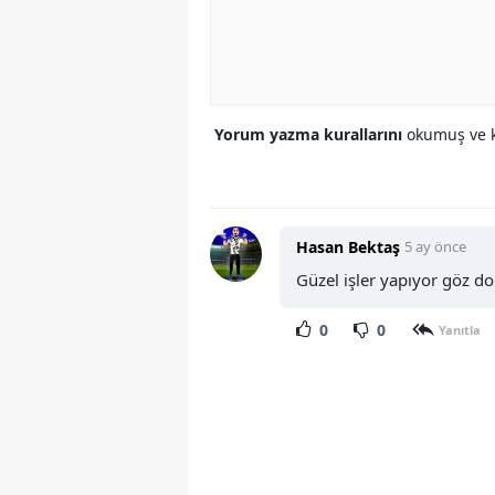
Yorum yazma kurallarını
okumuş ve k
Hasan Bektaş
5 ay önce
Güzel işler yapıyor göz d
0
0
Yanıtla