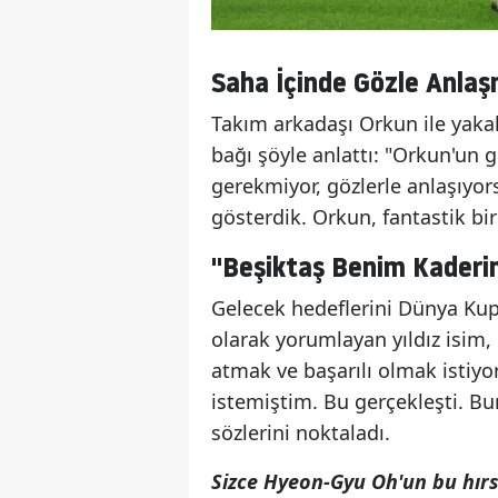
Saha İçinde Gözle Anla
Takım arkadaşı Orkun ile yakal
bağı şöyle anlattı: "Orkun'u
gerekmiyor, gözlerle anlaşıyors
gösterdik. Orkun, fantastik b
"Beşiktaş Benim Kaderi
Gelecek hedeflerini Dünya Kupa
olarak yorumlayan yıldız isim
atmak ve başarılı olmak istiy
istemiştim. Bu gerçekleşti. Bu
sözlerini noktaladı.
Sizce Hyeon-Gyu Oh'un bu hırs