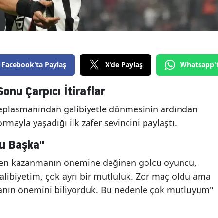
Facebook'ta Paylaş
X'de Paylaş
Whatsapp'
nu Çarpıcı İtiraflar
deplasmanından galibiyetle dönmesinin ardından
mayla yaşadığı ilk zafer sevincini paylaştı.
ğu Başka"
men kazanmanın önemine değinen golcü oyuncu,
 galibiyetim, çok ayrı bir mutluluk. Zor maç oldu ama
nın önemini biliyorduk. Bu nedenle çok mutluyum"