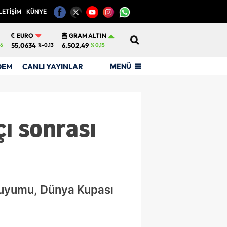
LETİŞİM
KÜNYE
12
EURO
GRAM ALTIN
55,0634
6.502,49
6
%-0.13
% 0,15
MENÜ
DEM
CANLI YAYINLAR
ı sonrası
 uyumu, Dünya Kupası