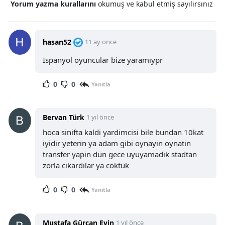
Yorum yazma kurallarını
okumuş ve kabul etmiş sayılırsınız
hasan52
11 ay önce
İspanyol oyuncular bize yaramıypr
0
0
Yanıtla
Bervan Türk
1 yıl önce
hoca sinifta kaldi yardimcisi bile bundan 10kat
iyidir yeterin ya adam gibi oynayin oynatin
transfer yapin dün gece uyuyamadik stadtan
zorla cikardilar ya cöktük
0
0
Yanıtla
Mustafa Gürcan Evin
1 yıl önce