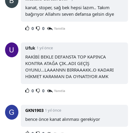
kanat, stoper, sağ bek hepsi lazım.. Takım
bağırıyor Allahını seven defansa gelsin diye
0
0
Yanıtla
Ufuk
1 yıl önce
RAKİBİ BEKLE DEFANSTA TOP KAPINCA
KONTRA ATAĞA ÇIK..ADI GEÇİŞ
OYUNU...LAAANNN BIRRAAAKK..O KADARI
HİKMET KARAMAN DA OYNATIYOR AMK
0
0
Yanıtla
GKN1903
1 yıl önce
bence önce kanat alınması gerekiyor