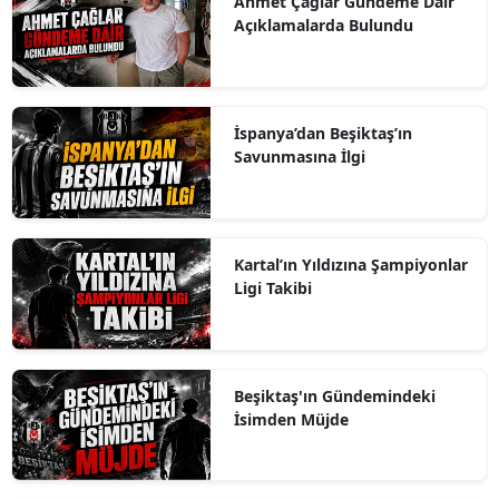
Ahmet Çağlar Gündeme Dair
Açıklamalarda Bulundu
İspanya’dan Beşiktaş’ın
Savunmasına İlgi
Kartal’ın Yıldızına Şampiyonlar
Ligi Takibi
Beşiktaş'ın Gündemindeki
İsimden Müjde