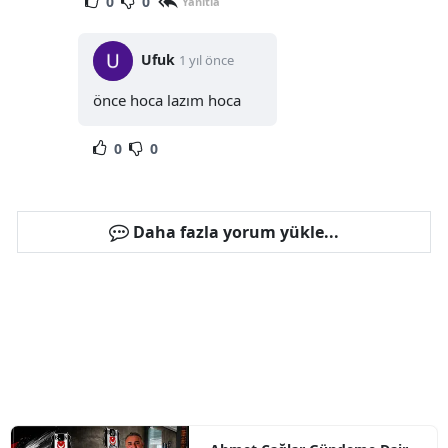
0
0
Yanıtla
Ufuk
1 yıl önce
önce hoca lazım hoca
0
0
Daha fazla yorum yükle...