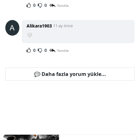
0
0
Yanıtla
Alikara1903
11 ay önce
🤍
0
0
Yanıtla
Daha fazla yorum yükle...