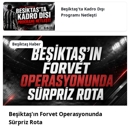
Beşiktaş'ta Kadro Dışı
Programı Netleşti
Beşiktaş Haber
Beşiktaş'ın Forvet Operasyonunda
Sürpriz Rota