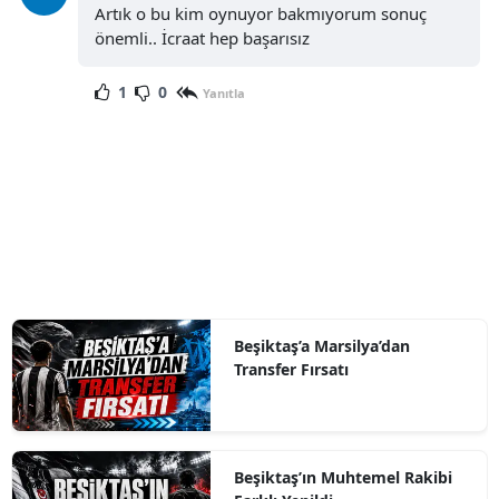
Artık o bu kim oynuyor bakmıyorum sonuç
önemli.. İcraat hep başarısız
1
0
Yanıtla
Beşiktaş’a Marsilya’dan
Transfer Fırsatı
Beşiktaş’ın Muhtemel Rakibi