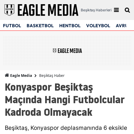
Beşiktaş Haberleri
FUTBOL
BASKETBOL
HENTBOL
VOLEYBOL
AVRUPA
Beşiktaş Haber
Eagle Media
Konyaspor Beşiktaş
Maçında Hangi Futbolcular
Kadroda Olmayacak
Beşiktaş, Konyaspor deplasmanında 6 eksikle