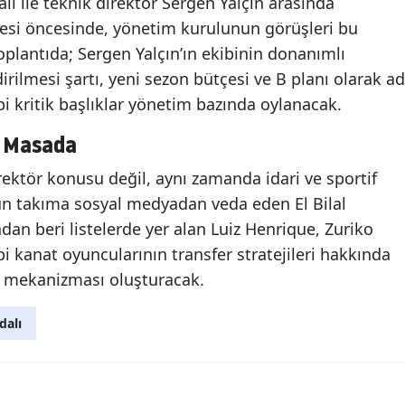
lı ile teknik direktör Sergen Yalçın arasında
vesi öncesinde, yönetim kurulunun görüşleri bu
oplantıda; Sergen Yalçın’ın ekibinin donanımlı
rilmesi şartı, yeni sezon bütçesi ve B planı olarak ad
i kritik başlıklar yönetim bazında oylanacak.
a Masada
irektör konusu değil, aynı zamanda idari ve sportif
n takıma sosyal medyadan veda eden El Bilal
dan beri listelerde yer alan Luiz Henrique, Zuriko
ibi kanat oyuncularının transfer stratejileri hakkında
r mekanizması oluşturacak.
dalı