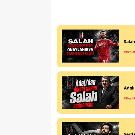
Salah
#Beşik
Adalı
#Beşik
Serda