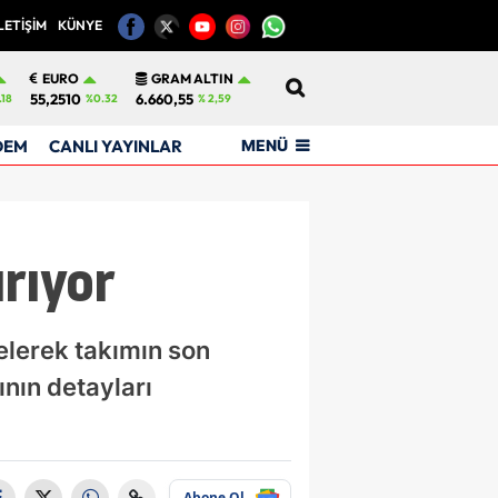
LETİŞİM
KÜNYE
12
EURO
GRAM ALTIN
55,2510
6.660,55
.18
%0.32
% 2,59
MENÜ
DEM
CANLI YAYINLAR
rıyor
elerek takımın son
nın detayları
Abone Ol