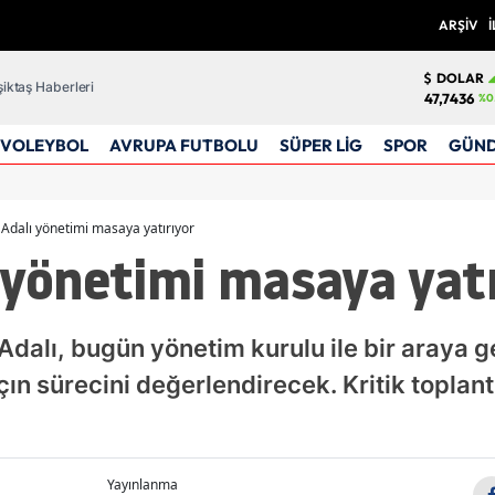
ARŞİV
İ
DOLAR
iktaş Haberleri
47,7436
%0
VOLEYBOL
AVRUPA FUTBOLU
SÜPER LİG
SPOR
GÜN
 Adalı yönetimi masaya yatırıyor
 yönetimi masaya yatı
Adalı, bugün yönetim kurulu ile bir araya g
n sürecini değerlendirecek. Kritik toplantı
Yayınlanma