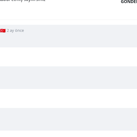
GÖNDE
🇷
2 ay önce