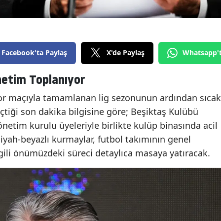
Facebook'ta Paylaş
X'de Paylaş
Whatsapp'
netim Toplanıyor
por maçıyla tamamlanan lig sezonunun ardından sıcak
eçtiği son dakika bilgisine göre; Beşiktaş Kulübü
netim kurulu üyeleriyle birlikte kulüp binasında acil
Siyah-beyazlı kurmaylar, futbol takımının genel
gili önümüzdeki süreci detaylıca masaya yatıracak.