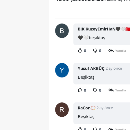
BJK'KuzeyEmirHaN🖤🤍🇹🇷
🖤🤍beşiktaş
0
0
Yanıtla
Yusuf AKGÜÇ
2 ay önce
Beşiktaş
0
0
Yanıtla
RaCon📿
2 ay önce
Beşiktaş
0
0
Yanıtla