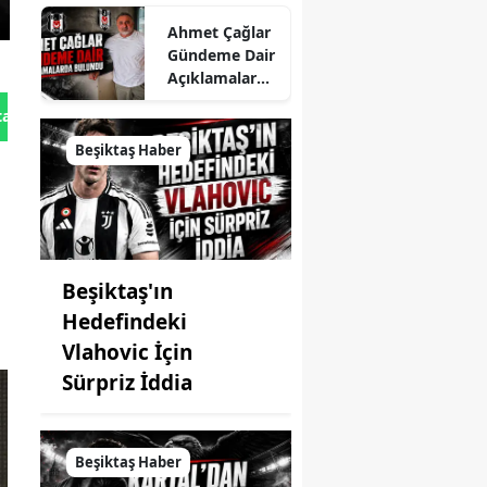
Son Karar
Ahmet Çağlar
Kapıda...
Gündeme Dair
Açıklamalarda
Bulundu
tan Gönder
Beşiktaş Haber
Beşiktaş'ın
Hedefindeki
Vlahovic İçin
Sürpriz İddia
Beşiktaş Haber