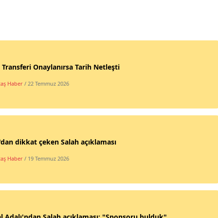
 Transferi Onaylanırsa Tarih Netleşti
taş Haber
/ 22 Temmuz 2026
'dan dikkat çeken Salah açıklaması
taş Haber
/ 19 Temmuz 2026
l Adalı'ndan Salah açıklaması: "Sponsoru bulduk"