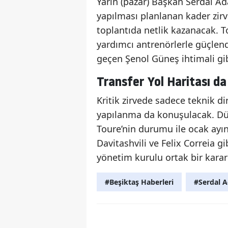
Yarın (pazar) Başkan Serdal Ada
yapılması planlanan kader zir
toplantıda netlik kazanacak. T
yardımcı antrenörlerle güçlendi
geçen Şenol Güneş ihtimali gib
Transfer Yol Haritası d
Kritik zirvede sadece teknik d
yapılanma da konuşulacak. Dü
Toure’nin durumu ile ocak ayın
Davitashvili ve Felix Correia g
yönetim kurulu ortak bir kara
#Beşiktaş Haberleri
#Serdal A