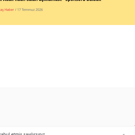
taş Haber
/ 17 Temmuz 2026
abul etmiş sayılırsınız