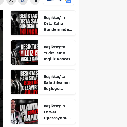
Beşiktaş'ın
Orta Saha
Gündeminde
İki İngiliz
Beşiktaş'ta
Yıldız İsme
İngiliz Kancası
Beşiktaş'ta
Rafa Silva'nın
Boşluğu
Cezayir'den
Doluyor
Beşiktaş'ın
Forvet
Operasyonund
a Vlahovic İçin