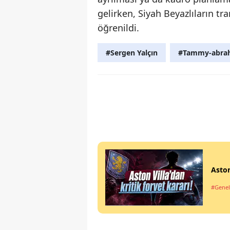
gelirken, Siyah Beyazlıların t
öğrenildi.
#Sergen Yalçın
#Tammy-abra
Aston
#Genel