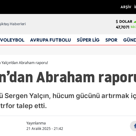
ARŞİV
İ
DOLAR
iktaş Haberleri
47,7071
%0.
VOLEYBOL
AVRUPA FUTBOLU
SÜPER LİG
SPOR
GÜN
 Yalçın’dan Abraham raporu!
ın’dan Abraham rapor
ü Sergen Yalçın, hücum gücünü artırmak için
rfor talep etti.
Yayınlanma
21 Aralık 2025 - 21:42