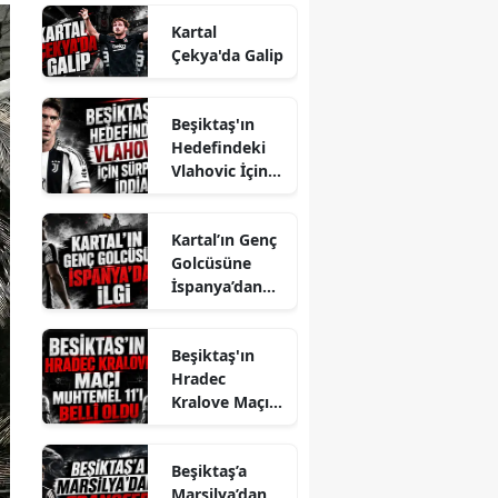
Kartal
Çekya'da Galip
Beşiktaş'ın
Hedefindeki
Vlahovic İçin
Sürpriz İddia
Kartal’ın Genç
Golcüsüne
İspanya’dan
İlgi
Beşiktaş'ın
Hradec
Kralove Maçı
Muhtemel 11'i
Belli Oldu
Beşiktaş’a
Marsilya’dan