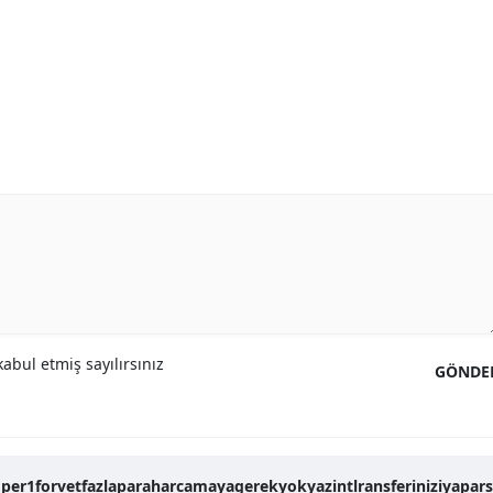
abul etmiş sayılırsınız
GÖNDE
r1forvetfazlaparaharcamayagerekyokyazintlransferiniziyapars