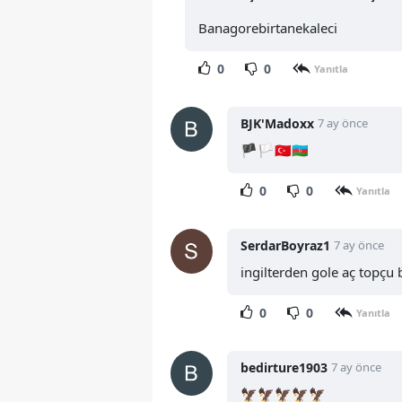
Banagorebirtanekaleci
0
0
Yanıtla
BJK'Madoxx
7 ay önce
🏴🏳🇹🇷🇦🇿
0
0
Yanıtla
SerdarBoyraz1
7 ay önce
ingilterden gole aç topçu
0
0
Yanıtla
bedirture1903
7 ay önce
🦅🦅🦅🦅🦅