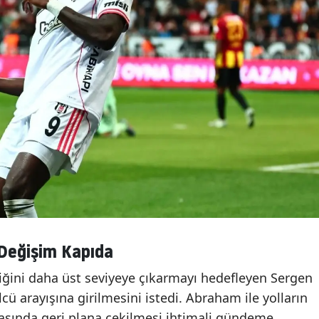
Değişim Kapıda
liğini daha üst seviyeye çıkarmayı hedefleyen Sergen
cü arayışına girilmesini istedi. Abraham ile yolların
asında geri plana çekilmesi ihtimali gündeme