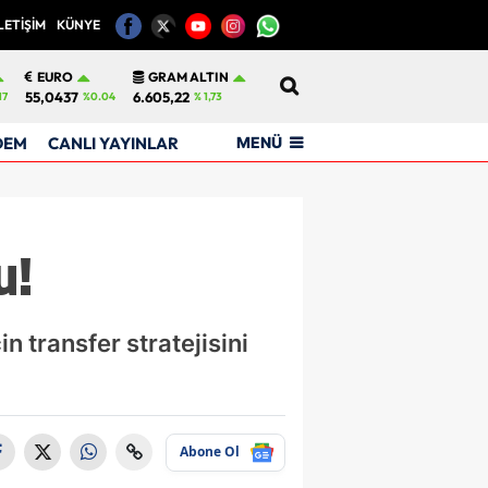
LETİŞİM
KÜNYE
12
EURO
GRAM ALTIN
55,0437
6.605,22
17
%0.04
% 1,73
MENÜ
DEM
CANLI YAYINLAR
u!
 transfer stratejisini
Abone Ol