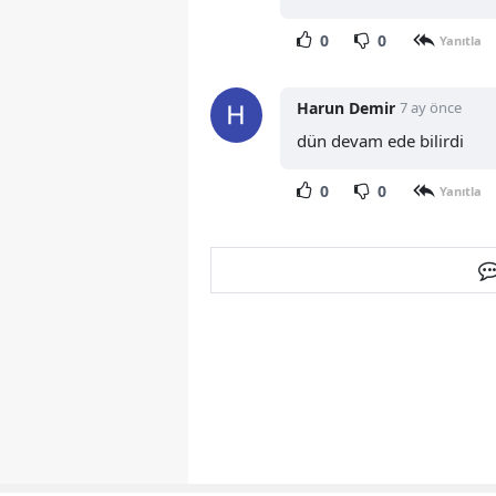
0
0
Yanıtla
Harun Demir
7 ay önce
dün devam ede bilirdi
0
0
Yanıtla