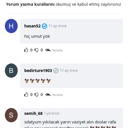
Yorum yazma kurallarını
okumuş ve kabul etmiş sayılırsınız
hasan52
11 ay önce
hiç umut yok
0
0
Yanıtla
bedirture1903
11 ay önce
🦅🦅🦅🦅🦅
0
0
Yanıtla
semih_68
1 yıl önce
sdatyum yıkılacak yarın vaziyet alın doslar rafa