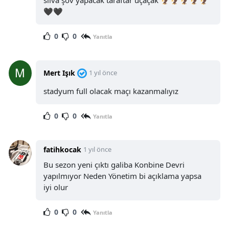
silva şov yapacak taraftar üçaçak 🦅🦅🦅🦅🦅
🖤🖤
0
0
Yanıtla
Mert Işık
1 yıl önce
stadyum full olacak maçı kazanmalıyız
0
0
Yanıtla
fatihkocak
1 yıl önce
Bu sezon yeni çıktı galiba Konbine Devri
yapılmıyor Neden Yönetim bi açıklama yapsa
iyi olur
0
0
Yanıtla