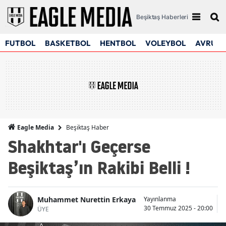
Beşiktaş Haberleri
FUTBOL
BASKETBOL
HENTBOL
VOLEYBOL
AVRUPA
Beşiktaş Haber
Eagle Media
Shakhtar'ı Geçerse
Beşiktaş’ın Rakibi Belli !
Muhammet Nurettin Erkaya
Yayınlanma
G
30 Temmuz 2025 - 20:00
3
ÜYE