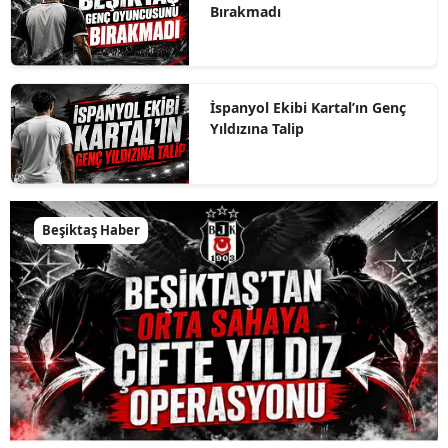
Bırakmadı
İspanyol Ekibi Kartal’ın Genç
Yıldızına Talip
Beşiktaş Haber