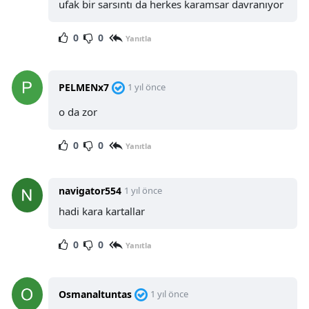
ufak bir sarsıntı da herkes karamsar davranıyor
0
0
Yanıtla
PELMENx7
1 yıl önce
o da zor
0
0
Yanıtla
navigator554
1 yıl önce
hadi kara kartallar
0
0
Yanıtla
Osmanaltuntas
1 yıl önce