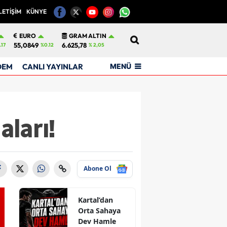
LETİŞİM
KÜNYE
12
EURO
GRAM ALTIN
55,0849
6.625,78
.17
%0.12
% 2,05
MENÜ
DEM
CANLI YAYINLAR
aları!
Abone Ol
Kartal’dan
Orta Sahaya
Dev Hamle