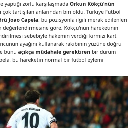
le yaptığı zorlu karşılaşmada
Orkun Kökçü'nün
çok tartışılan anlarından biri oldu. Türkiye Futbol
örü Joao Capela
, bu pozisyonla ilgili merak edilenleri
ın değerlendirmesine göre, Kökçü'nün hareketinin
ndirilmesi sebebiyle hakemin verdiği kırmızı kart
yuncunun ayağını kullanarak rakibinin yüzüne doğru
ve bunu
açıkça müdahale gerektiren
bir durum
apela, bu hareketin normal bir futbol eylemi