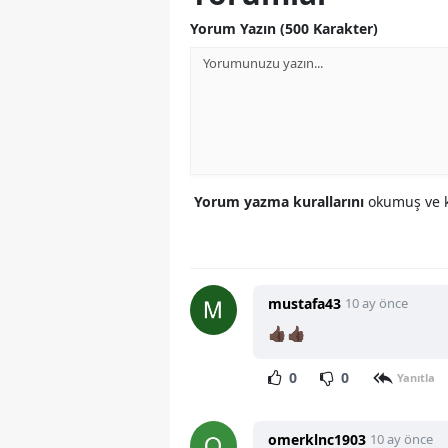
Yorum Yazın (500 Karakter)
Yorum yazma kurallarını
okumuş ve k
mustafa43
10 ay önce
👍🏿👍🏿
0
0
Yanıtla
omerklnc1903
10 ay önce