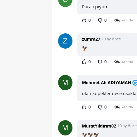
Paralı piyon
0
0
Yanıtla
zumra27
10 ay önce
🦅
0
0
Yanıtla
Mehmet Ali ADIYAMAN
ulan köpekler gese usakla
0
0
Yanıtla
MuratYıldırım02
10 ay önce
🦅🦅🦅