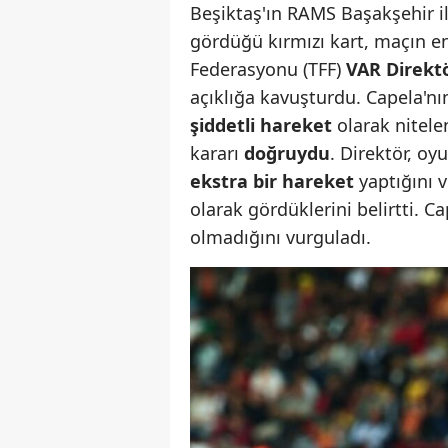
Beşiktaş'ın RAMS Başakşehir i
gördüğü kırmızı kart, maçın en 
Federasyonu (TFF)
VAR Direkt
açıklığa kavuşturdu. Capela'n
şiddetli hareket
olarak nitele
kararı
doğruydu
. Direktör, o
ekstra bir hareket
yaptığını 
olarak gördüklerini belirtti. C
olmadığını vurguladı.