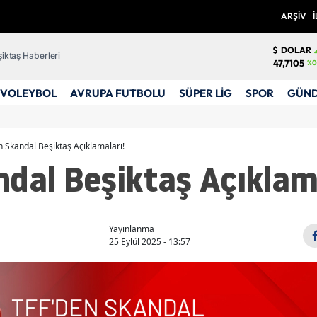
ARŞİV
İ
DOLAR
iktaş Haberleri
47,7105
%0
VOLEYBOL
AVRUPA FUTBOLU
SÜPER LİG
SPOR
GÜN
n Skandal Beşiktaş Açıklamaları!
dal Beşiktaş Açıklam
Yayınlanma
25 Eylül 2025 - 13:57