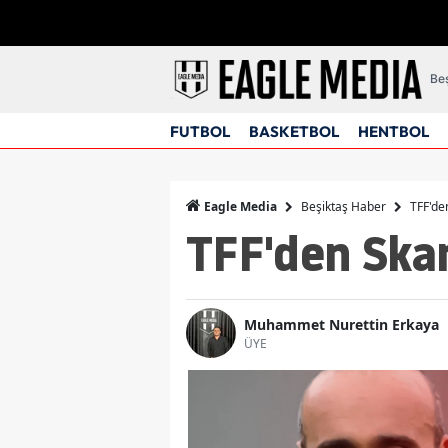
Beş
FUTBOL
BASKETBOL
HENTBOL
Beşiktaş Haber
TFF'de
Eagle Media
TFF'den Skan
Muhammet Nurettin Erkaya
ÜYE