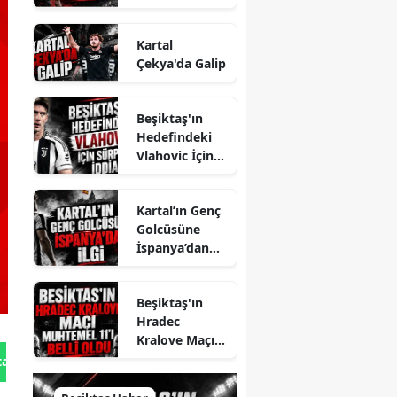
Kartal
Çekya'da Galip
Beşiktaş'ın
Hedefindeki
Vlahovic İçin
Sürpriz İddia
Kartal’ın Genç
Golcüsüne
İspanya’dan
İlgi
Beşiktaş'ın
Hradec
Kralove Maçı
Muhtemel 11'i
tan Gönder
Belli Oldu