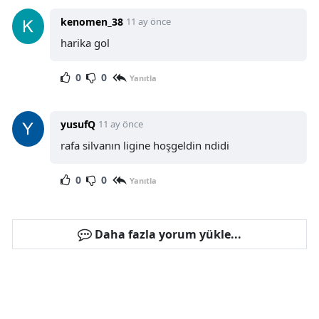
kenomen_38
11 ay önce
harika gol
0
0
Yanıtla
yusufQ
11 ay önce
rafa silvanın ligine hoşgeldin ndidi
0
0
Yanıtla
Daha fazla yorum yükle...