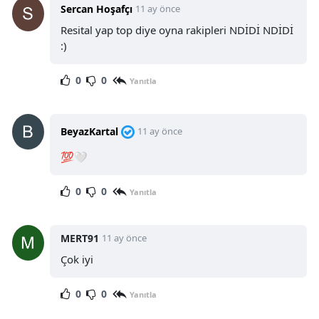
Sercan Hoşafçı
11 ay önce
Resital yap top diye oyna rakipleri NDİDİ NDİDİ
:)
0
0
Yanıtla
BeyazKartal
11 ay önce
💯🤍
0
0
Yanıtla
MERT91
11 ay önce
Çok iyi
0
0
Yanıtla