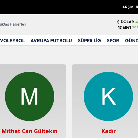
ARŞİV
İ
DOLAR
iktaş Haberleri
47,6841
%0.
VOLEYBOL
AVRUPA FUTBOLU
SÜPER LİG
SPOR
GÜN
Mithat Can Gültekin
Kadir