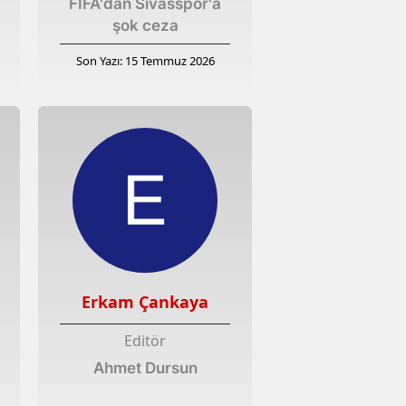
FIFA'dan Sivasspor'a
şok ceza
Son Yazı: 15 Temmuz 2026
Erkam Çankaya
Editör
Ahmet Dursun