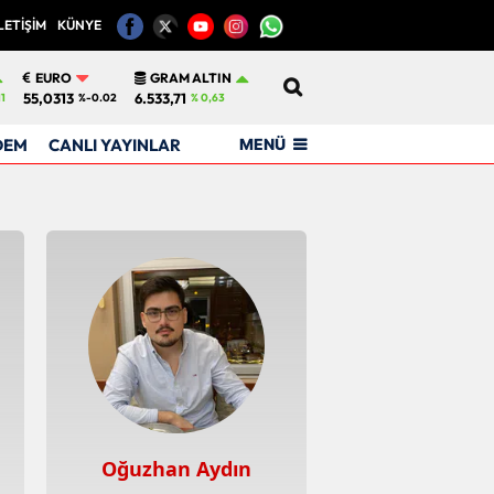
LETİŞİM
KÜNYE
12
EURO
GRAM ALTIN
55,0313
6.533,71
11
%-0.02
% 0,63
MENÜ
DEM
CANLI YAYINLAR
Oğuzhan Aydın