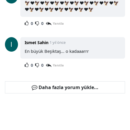
🦅❤️🦅❤️🦅❤️🦅❤️🦅❤️🦅❤️🦅❤️🦅❤️🦅❤️🦅
❤️🦅❤️🦅❤️🦅❤️🦅❤️🦅❤️🦅❤️🦅
0
0
Yanıtla
Ismet Sahin
1 yıl önce
En büyük Beşiktaş… o kadaaarrr
0
0
Yanıtla
Daha fazla yorum yükle...