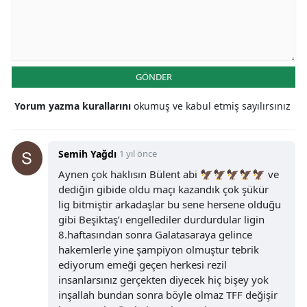
GÖNDER
Yorum yazma kurallarını
okumuş ve kabul etmiş sayılırsınız
Semih Yağdı
1 yıl önce
Aynen çok haklısın Bülent abi 🦅🦅🦅🦅🦅 ve
dediğin gibide oldu maçı kazandık çok şükür
lig bitmiştir arkadaşlar bu sene hersene olduğu
gibi Beşiktaş’ı engellediler durdurdular ligin
8.haftasından sonra Galatasaraya gelince
hakemlerle yine şampiyon olmuştur tebrik
ediyorum emeği geçen herkesi rezil
insanlarsınız gerçekten diyecek hiç bişey yok
inşallah bundan sonra böyle olmaz TFF değişir