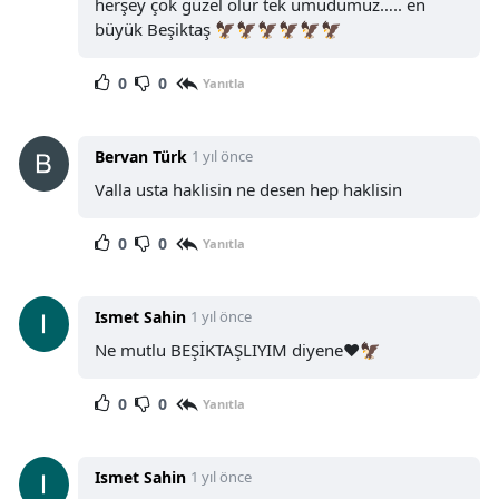
herşey çok güzel olur tek umudumuz….. en
büyük Beşiktaş 🦅🦅🦅🦅🦅🦅
0
0
Yanıtla
Bervan Türk
1 yıl önce
Valla usta haklisin ne desen hep haklisin
0
0
Yanıtla
Ismet Sahin
1 yıl önce
Ne mutlu BEŞİKTAŞLIYIM diyene❤️🦅
0
0
Yanıtla
Ismet Sahin
1 yıl önce