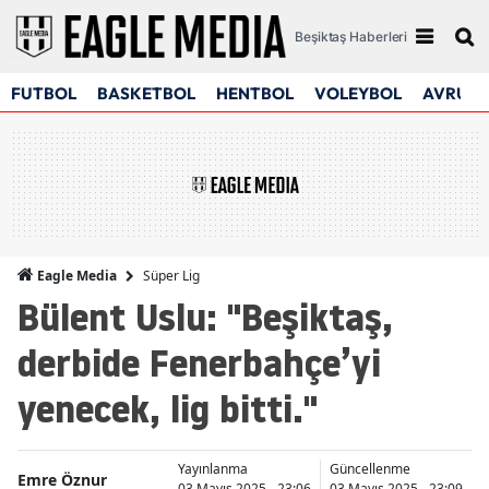
Beşiktaş Haberleri
FUTBOL
BASKETBOL
HENTBOL
VOLEYBOL
AVRUPA
Süper Lig
Eagle Media
Bülent Uslu: "Beşiktaş,
derbide Fenerbahçe’yi
yenecek, lig bitti."
Yayınlanma
Güncellenme
Emre Öznur
03 Mayıs 2025 - 23:06
03 Mayıs 2025 - 23:09