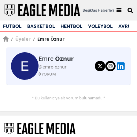
Beşiktaş Haberleri
FUTBOL
BASKETBOL
HENTBOL
VOLEYBOL
AVRUPA
/
Üyeler
/
Emre Öznur
Emre
Öznur
@emre-oznur
0
YORUM
* Bu kullanıcıya ait yorum bulunamadı. *