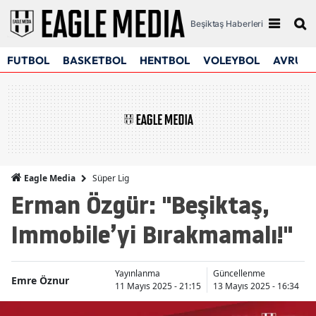
Beşiktaş Haberleri
FUTBOL
BASKETBOL
HENTBOL
VOLEYBOL
AVRUPA
Süper Lig
Eagle Media
Erman Özgür: "Beşiktaş,
Immobile’yi Bırakmamalı!"
Yayınlanma
Güncellenme
Emre Öznur
11 Mayıs 2025 - 21:15
13 Mayıs 2025 - 16:34