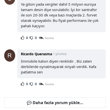
Ya gitsin yada vergiler dahil 5 milyon euroya
tamam desin diye sorulabilir. İyi bir santrafor
ile son 20-30 dk veya bazı maçlarda 2. forvet
olarak oynayabilir. Bu fiyat performans ile çok
pahalı kaçıyor.
0
0
Yanıtla
Ricardo Querasma
1 yıl önce
İmmobile kalsın diyen renklidir . Biz zaten
derbilerde oynatmayarak sinyali verdik. Kafa
patlatma sen
0
0
Yanıtla
Daha fazla yorum yükle...