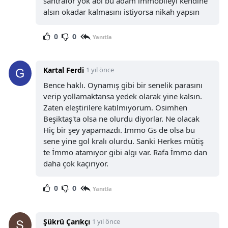
santrafor yok abi bu adam immobileyi kendine
alsın okadar kalmasını istiyorsa nikah yapsın
0
0
Yanıtla
Kartal Ferdi
1 yıl önce
Bence haklı. Oynamış gibi bir senelik parasını
verip yollamaktansa yedek olarak yine kalsın.
Zaten eleştirilere katılmıyorum. Osimhen
Beşiktaş'ta olsa ne olurdu diyorlar. Ne olacak
Hiç bir şey yapamazdı. İmmo Gs de olsa bu
sene yine gol kralı olurdu. Sanki Herkes mütiş
te İmmo atamıyor gibi algı var. Rafa İmmo dan
daha çok kaçırıyor.
0
0
Yanıtla
Şükrü Çarıkçı
1 yıl önce