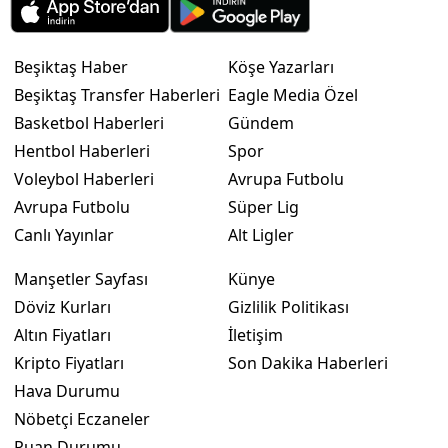
Beşiktaş Haber
Köşe Yazarları
Beşiktaş Transfer Haberleri
Eagle Media Özel
Basketbol Haberleri
Gündem
Hentbol Haberleri
Spor
Voleybol Haberleri
Avrupa Futbolu
Avrupa Futbolu
Süper Lig
Canlı Yayınlar
Alt Ligler
Manşetler Sayfası
Künye
Döviz Kurları
Gizlilik Politikası
Altın Fiyatları
İletişim
Kripto Fiyatları
Son Dakika Haberleri
Hava Durumu
Nöbetçi Eczaneler
Puan Durumu