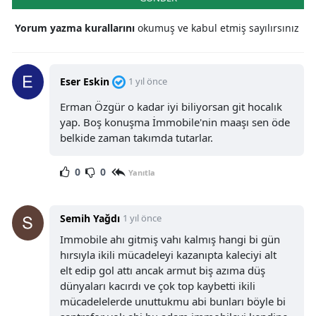
Yorum yazma kurallarını
okumuş ve kabul etmiş sayılırsınız
Eser Eskin
1 yıl önce
Erman Özgür o kadar iyi biliyorsan git hocalık
yap. Boş konuşma İmmobile'nin maaşı sen öde
belkide zaman takımda tutarlar.
0
0
Yanıtla
Semih Yağdı
1 yıl önce
Immobile ahı gitmiş vahı kalmış hangi bi gün
hırsıyla ikili mücadeleyi kazanıpta kaleciyi alt
elt edip gol attı ancak armut biş azıma düş
dünyaları kacırdı ve çok top kaybetti ikili
mücadelelerde unuttukmu abi bunları böyle bi