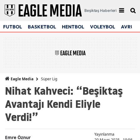
Beşiktaş Haberleri
FUTBOL
BASKETBOL
HENTBOL
VOLEYBOL
AVRUPA
Süper Lig
Eagle Media
Nihat Kahveci: “Beşiktaş
Avantajı Kendi Eliyle
Verdi!”
Yayınlanma
Emre Öznur
20 Mayıs 2025 - 19:56