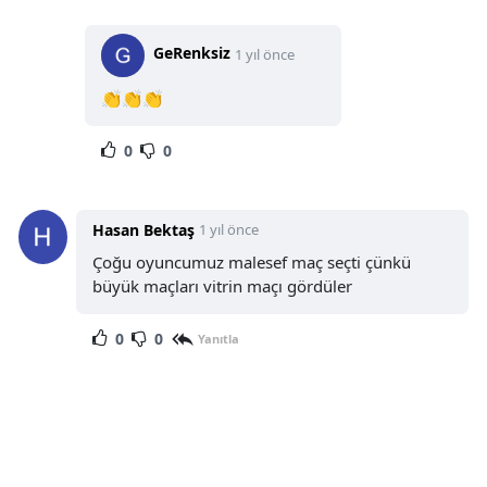
GeRenksiz
1 yıl önce
👏👏👏
0
0
Hasan Bektaş
1 yıl önce
Çoğu oyuncumuz malesef maç seçti çünkü
büyük maçları vitrin maçı gördüler
0
0
Yanıtla