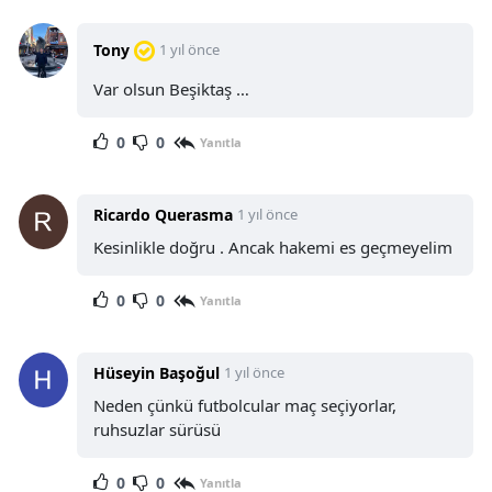
Tony
1 yıl önce
Var olsun Beşiktaş …
0
0
Yanıtla
Ricardo Querasma
1 yıl önce
Kesinlikle doğru . Ancak hakemi es geçmeyelim
0
0
Yanıtla
Hüseyin Başoğul
1 yıl önce
Neden çünkü futbolcular maç seçiyorlar,
ruhsuzlar sürüsü
0
0
Yanıtla