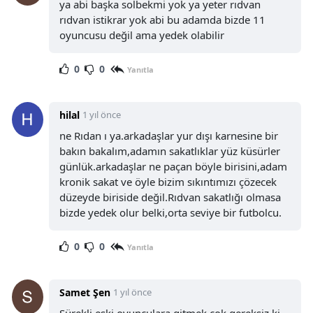
ya abi başka solbekmi yok ya yeter rıdvan
rıdvan istikrar yok abi bu adamda bizde 11
oyuncusu değil ama yedek olabilir
0
0
Yanıtla
hilal
1 yıl önce
ne Rıdan ı ya.arkadaşlar yur dışı karnesine bir
bakın bakalım,adamın sakatlıklar yüz küsürler
günlük.arkadaşlar ne paçan böyle birisini,adam
kronik sakat ve öyle bizim sıkıntımızı çözecek
düzeyde biriside değil.Rıdvan sakatlığı olmasa
bizde yedek olur belki,orta seviye bir futbolcu.
0
0
Yanıtla
Samet Şen
1 yıl önce