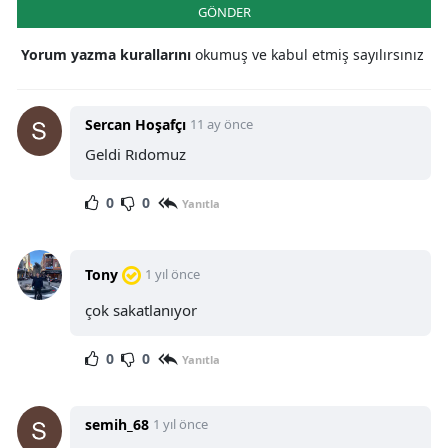
GÖNDER
Yorum yazma kurallarını
okumuş ve kabul etmiş sayılırsınız
Sercan Hoşafçı
11 ay önce
Geldi Rıdomuz
0
0
Yanıtla
Tony
1 yıl önce
çok sakatlanıyor
0
0
Yanıtla
semih_68
1 yıl önce