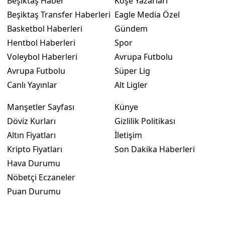
Beşiktaş Haber
Köşe Yazarları
Beşiktaş Transfer Haberleri
Eagle Media Özel
Basketbol Haberleri
Gündem
Hentbol Haberleri
Spor
Voleybol Haberleri
Avrupa Futbolu
Avrupa Futbolu
Süper Lig
Canlı Yayınlar
Alt Ligler
Manşetler Sayfası
Künye
Döviz Kurları
Gizlilik Politikası
Altın Fiyatları
İletişim
Kripto Fiyatları
Son Dakika Haberleri
Hava Durumu
Nöbetçi Eczaneler
Puan Durumu