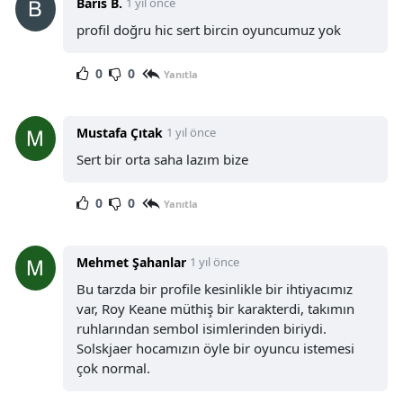
Baris B.
1 yıl önce
profil doğru hic sert bircin oyuncumuz yok
0
0
Yanıtla
Mustafa Çıtak
1 yıl önce
Sert bir orta saha lazım bize
0
0
Yanıtla
Mehmet Şahanlar
1 yıl önce
Bu tarzda bir profile kesinlikle bir ihtiyacımız
var, Roy Keane müthiş bir karakterdi, takımın
ruhlarından sembol isimlerinden biriydi.
Solskjaer hocamızın öyle bir oyuncu istemesi
çok normal.