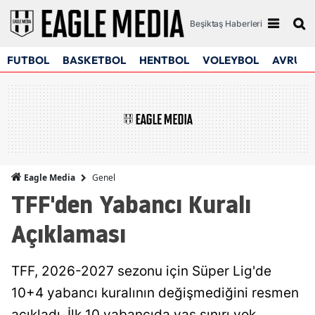
Beşiktaş Haberleri
FUTBOL
BASKETBOL
HENTBOL
VOLEYBOL
AVRUPA
Genel
Eagle Media
TFF'den Yabancı Kuralı
Açıklaması
TFF, 2026-2027 sezonu için Süper Lig'de
10+4 yabancı kuralının değişmediğini resmen
açıkladı. İlk 10 yabancıda yaş sınırı yok.