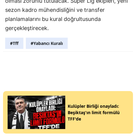
olması zorunlu tutulacak. Süper Lig ekipleri, yeni
sezon kadro mühendisliğini ve transfer
planlamalarını bu kural doğrultusunda
gerçekleştirecek.
#Tff
#Yabancı Kuralı
Kulüpler Birliği onayladı:
Beşiktaş'ın limit formülü
TFF'de