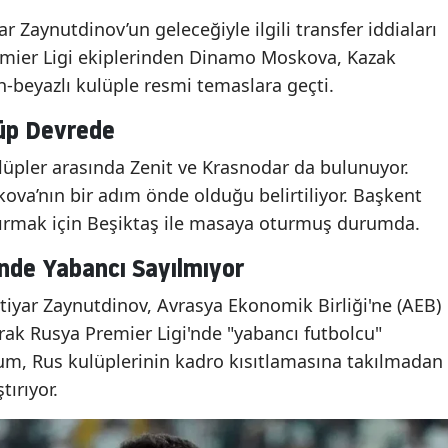
 Zaynutdinov’un geleceğiyle ilgili transfer iddiaları
emier Ligi ekiplerinden Dinamo Moskova, Kazak
ah-beyazlı kulüple resmi temaslara geçti.
lüp Devrede
lüpler arasında Zenit ve Krasnodar da bulunuyor.
va’nın bir adım önde olduğu belirtiliyor. Başkent
ndırmak için Beşiktaş ile masaya oturmuş durumda.
nde Yabancı Sayılmıyor
tiyar Zaynutdinov, Avrasya Ekonomik Birliği'ne (AEB)
rak Rusya Premier Ligi'nde "yabancı futbolcu"
um, Rus kulüplerinin kadro kısıtlamasına takılmadan
ırıyor.