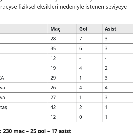
eyse fiziksel eksikleri nedeniyle istenen seviyeye
Maç
Gol
Asist
28
7
3
35
6
3
12
-
-
19
4
2
KA
29
1
3
va
26
4
4
va
27
1
3
ktaş
42
2
1
12
0
1
 230 maç – 25 gol – 17 asist