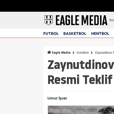
Beş
FUTBOL
BASKETBOL
HENTBOL
Gündem
Zaynutdinov İ
Eagle Media
Zaynutdinov
Resmi Tekli
Umut İşver