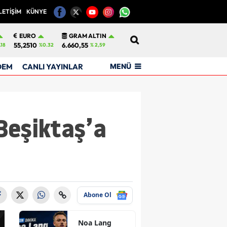
LETİŞİM
KÜNYE
12
EURO
GRAM ALTIN
55,2510
6.660,55
.18
%0.32
% 2,59
MENÜ
DEM
CANLI YAYINLAR
Beşiktaş’a
Abone Ol
Noa Lang