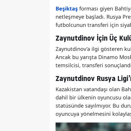
Beşiktaş
forması giyen Bahtiyar
netleşmeye başladı. Rusya Pr
futbolcunun transferi için siy
Zaynutdinov İçin Üç Ku
Zaynutdinov’a ilgi gösteren ku
Ancak bu yarışta Dinamo Mosko
temsilcisi, transferi sonuçla
Zaynutdinov Rusya Ligi’
Kazakistan vatandaşı olan Bah
dahil bir ülkenin oyuncusu ola
statüsünde sayılmıyor. Bu dur
oyuncuya yönelmesini kolaylaşt