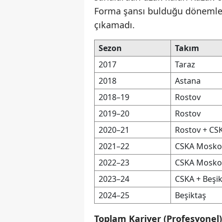
Forma şansı bulduğu dönemlerd
çıkamadı.
Sezon
Takım
2017
Taraz
2018
Astana
2018–19
Rostov
2019–20
Rostov
2020–21
Rostov + CS
2021–22
CSKA Mosko
2022–23
CSKA Mosko
2023–24
CSKA + Beşi
2024–25
Beşiktaş
Toplam Kariyer (Profesyonel):