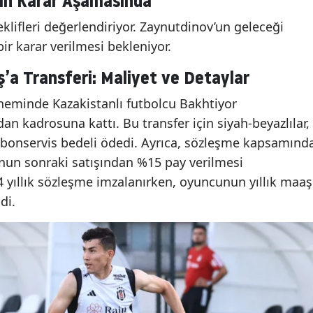
çin Karar Aşamasında
klifleri değerlendiriyor. Zaynutdinov’un geleceği
ir karar verilmesi bekleniyor.
’a Transferi: Maliyet ve Detaylar
öneminde Kazakistanlı futbolcu Bakhtiyor
 kadrosuna kattı. Bu transfer için siyah-beyazlılar,
bonservis bedeli ödedi. Ayrıca, sözleşme kapsamınd
nun sonraki satışından %15 pay verilmesi
 4 yıllık sözleşme imzalanırken, oyuncunun yıllık maaş
di.