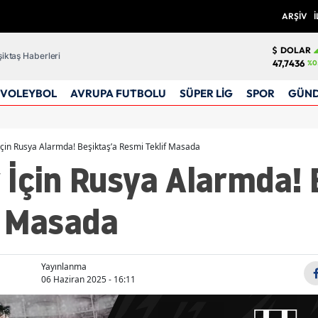
ARŞİV
İ
DOLAR
iktaş Haberleri
47,7436
%0
VOLEYBOL
AVRUPA FUTBOLU
SÜPER LİG
SPOR
GÜN
çin Rusya Alarmda! Beşiktaş’a Resmi Teklif Masada
 İçin Rusya Alarmda! 
f Masada
Yayınlanma
06 Haziran 2025 - 16:11