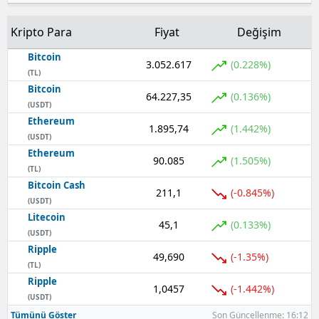
Kripto Para
Fiyat
Değişim
Bitcoin
3.052.617
(0.228%)
(TL)
Bitcoin
64.227,35
(0.136%)
(USDT)
Ethereum
1.895,74
(1.442%)
(USDT)
Ethereum
90.085
(1.505%)
(TL)
Bitcoin Cash
211,1
(-0.845%)
(USDT)
Litecoin
45,1
(0.133%)
(USDT)
Ripple
49,690
(-1.35%)
(TL)
Ripple
1,0457
(-1.442%)
(USDT)
Tümünü Göster
Son Güncellenme: 16:12