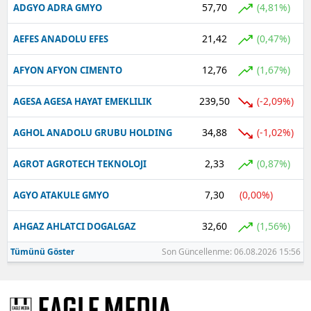
57,70
(4,81%)
ADGYO ADRA GMYO
21,42
(0,47%)
AEFES ANADOLU EFES
12,76
(1,67%)
AFYON AFYON CIMENTO
239,50
(-2,09%)
AGESA AGESA HAYAT EMEKLILIK
34,88
(-1,02%)
AGHOL ANADOLU GRUBU HOLDING
2,33
(0,87%)
AGROT AGROTECH TEKNOLOJI
7,30
(0,00%)
AGYO ATAKULE GMYO
32,60
(1,56%)
AHGAZ AHLATCI DOGALGAZ
Tümünü Göster
Son Güncellenme: 06.08.2026 15:56