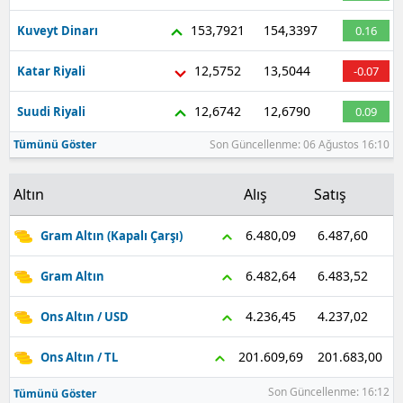
153,7921
154,3397
Kuveyt Dinarı
0.16
12,5752
13,5044
Katar Riyali
-0.07
12,6742
12,6790
Suudi Riyali
0.09
Tümünü Göster
Son Güncellenme: 06 Ağustos 16:10
Altın
Alış
Satış
6.487,60
6.480,09
Gram Altın (Kapalı Çarşı)
6.483,52
6.482,64
Gram Altın
4.237,02
4.236,45
Ons Altın / USD
201.683,00
201.609,69
Ons Altın / TL
Son Güncellenme: 16:12
Tümünü Göster