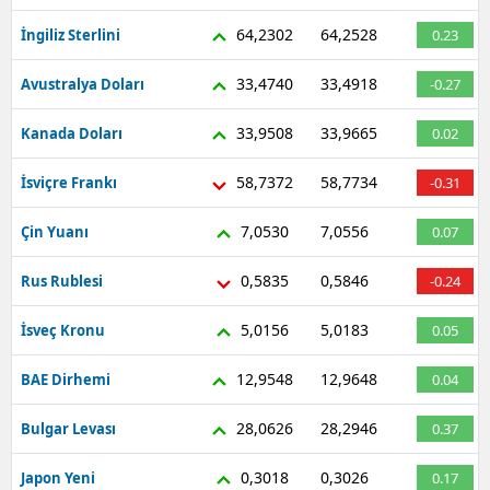
64,2302
64,2528
İngiliz Sterlini
0.23
33,4740
33,4918
Avustralya Doları
-0.27
33,9508
33,9665
Kanada Doları
0.02
58,7372
58,7734
İsviçre Frankı
-0.31
7,0530
7,0556
Çin Yuanı
0.07
0,5835
0,5846
Rus Rublesi
-0.24
5,0156
5,0183
İsveç Kronu
0.05
12,9548
12,9648
BAE Dirhemi
0.04
28,0626
28,2946
Bulgar Levası
0.37
0,3018
0,3026
Japon Yeni
0.17