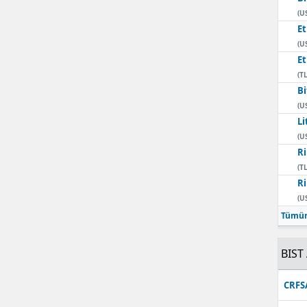
(U
E
(U
E
(TL
Bi
(U
Li
(U
Ri
(TL
Ri
(U
Tümün
BIST 
CRFS