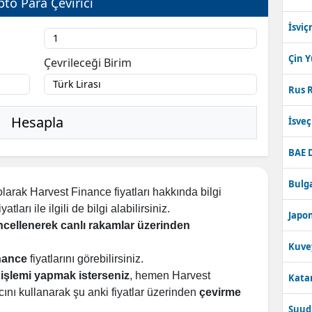
pto Para Çevirici
İsviç
Çin 
Çevrileceği Birim
Rus R
Hesapla
İsve
BAE 
Bulga
larak Harvest Finance fiyatları hakkında bilgi
tları ile ilgili de bilgi alabilirsiniz.
Japon
üncellenerek canlı rakamlar üzerinden
Kuve
inance
fiyatlarını görebilirsiniz.
işlemi yapmak isterseniz
, hemen Harvest
Katar
cını kullanarak şu anki fiyatlar üzerinden
çevirme
Suudi