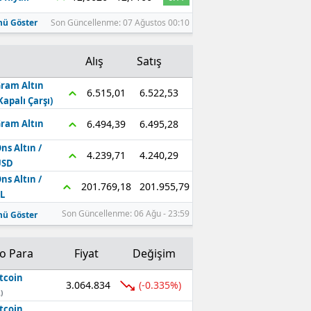
ü Göster
Son Güncellenme: 07 Ağustos 00:10
Alış
Satış
ram Altın
6.522,53
6.515,01
Kapalı Çarşı)
6.495,28
6.494,39
ram Altın
ns Altın /
4.240,29
4.239,71
USD
ns Altın /
201.955,79
201.769,18
L
Son Güncellenme: 06 Ağu - 23:59
ü Göster
to Para
Fiyat
Değişim
tcoin
3.064.834
(-0.335%)
)
tcoin