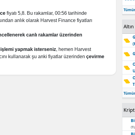
Tümün
nce
fiyatı 5,8. Bu rakamlar, 00:56 tarihinde
ından anlık olarak Harvest Finance fiyatları
Altın
üncellenerek canlı rakamlar üzerinden
G
(
işlemi yapmak isterseniz
, hemen Harvest
G
cını kullanarak şu anki fiyatlar üzerinden
çevirme
O
O
T
Tümün
Krip
Bi
(TL
Bi