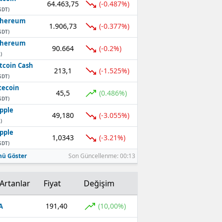
64.463,75
(-0.487%)
SDT)
thereum
1.906,73
(-0.377%)
SDT)
thereum
90.664
(-0.2%)
)
tcoin Cash
213,1
(-1.525%)
SDT)
tecoin
45,5
(0.486%)
SDT)
pple
49,180
(-3.055%)
)
pple
1,0343
(-3.21%)
SDT)
ü Göster
Son Güncellenme: 00:13
Artanlar
Fiyat
Değişim
191,40
(10,00%)
A