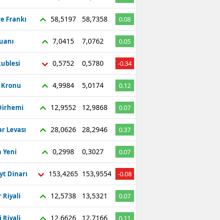
58,5197
58,7358
re Frankı
0.08
7,0415
7,0762
Yuanı
0.05
0,5752
0,5780
ublesi
-0.34
4,9984
5,0174
ç Kronu
0.12
12,9552
12,9868
Dirhemi
0.07
28,0626
28,2946
r Levası
0.37
0,2998
0,3027
 Yeni
0.07
153,4265
153,9554
yt Dinarı
-0.08
12,5738
13,5321
 Riyali
0.07
12,6626
12,7166
 Riyali
0.11