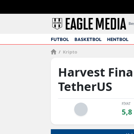
Beş
FUTBOL
BASKETBOL
HENTBOL
/
Kripto
Harvest Fin
TetherUS
FİYAT
5,8