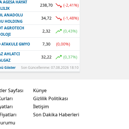
A AGESA HAYAT
238,70
(-2,41%)
LILIK
OL ANADOLU
34,72
(-1,48%)
BU HOLDING
T AGROTECH
2,32
(0,43%)
OLOJI
7,30
(0,00%)
 ATAKULE GMYO
Z AHLATCI
32,22
(0,37%)
ALGAZ
ü Göster
Son Güncellenme: 07.08.2026 18:10
ler Sayfası
Künye
urları
Gizlilik Politikası
yatları
İletişim
Fiyatları
Son Dakika Haberleri
Durumu