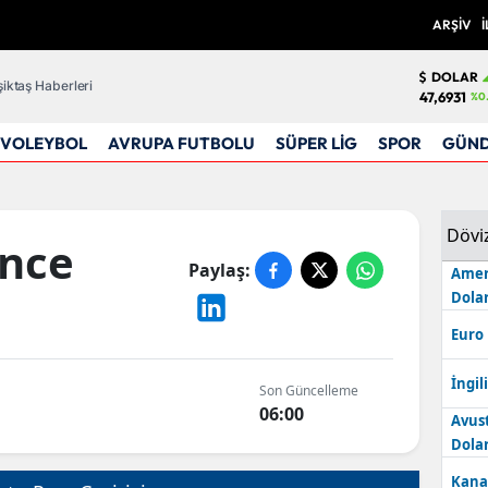
ARŞİV
İ
DOLAR
iktaş Haberleri
47,6931
%0
VOLEYBOL
AVRUPA FUTBOLU
SÜPER LİG
SPOR
GÜN
Dövi
ance
Paylaş:
Amer
Dolar
Euro
İngili
Son Güncelleme
06:00
Avus
Dolar
Kana