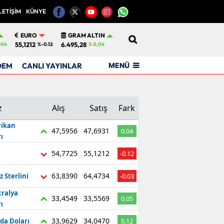
LETİŞİM
KÜNYE
12
EURO
GRAM ALTIN
55,1212
6.495,28
.04
%-0.12
% 0,04
MENÜ
DEM
CANLI YAYINLAR
z
Alış
Satış
Fark
ikan
47,5956
47,6931
0.04
ı
54,7725
55,1212
-0.12
63,8390
64,4734
z Sterlini
-0.03
tralya
33,4549
33,5569
0.05
ı
33,9629
34,0470
da Doları
0.12