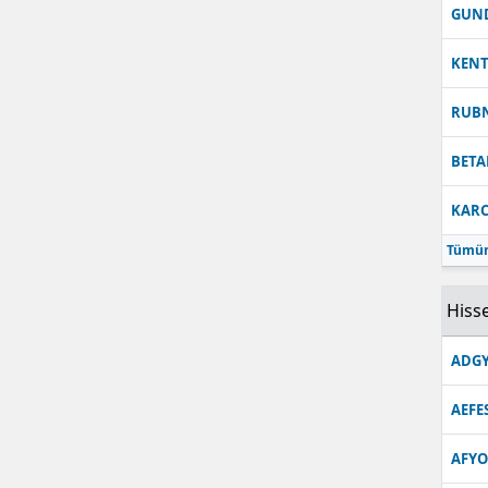
GUN
KEN
RUB
BETA
KARC
Tümün
Hisse
ADGY
AEFE
AFYO