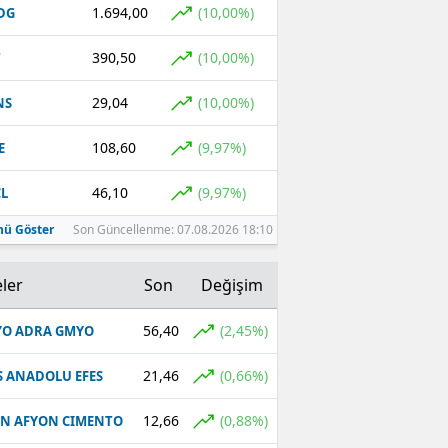
1.694,00
(10,00%)
DG
390,50
(10,00%)
T
29,04
(10,00%)
NS
108,60
(9,97%)
E
46,10
(9,97%)
L
ü Göster
Son Güncellenme: 07.08.2026 18:10
ler
Son
Değişim
56,40
(2,45%)
O ADRA GMYO
21,46
(0,66%)
S ANADOLU EFES
12,66
(0,88%)
N AFYON CIMENTO