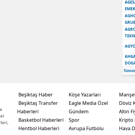
AGES
EMEK
AGH
GRU
AGRO
TEKN
AGYO
AHGA
DOG
Tümün
Beşiktaş Haber
Köşe Yazarları
Manşet
Beşiktaş Transfer
Eagle Media Özel
Döviz K
a
Haberleri
Gündem
Altın Fi
el
Basketbol Haberleri
Spor
Kripto 
leri,
Hentbol Haberleri
Avrupa Futbolu
Hava 