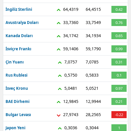
64,4319
64,4515
İngiliz Sterlini
0.42
33,7360
33,7549
Avustralya Doları
0.76
34,1742
34,1934
Kanada Doları
0.65
59,1406
59,1790
İsviçre Frankı
0.99
7,0757
7,0785
Çin Yuanı
0.31
0,5750
0,5833
Rus Rublesi
0.1
5,0481
5,0521
İsveç Kronu
0.97
12,9845
12,9944
BAE Dirhemi
0.21
27,9743
28,2565
Bulgar Levası
-0.22
0,3036
0,3044
Japon Yeni
1