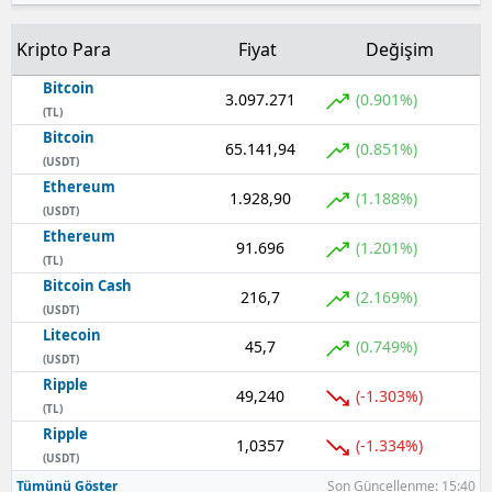
Kripto Para
Fiyat
Değişim
Bitcoin
3.097.271
(0.901%)
(TL)
Bitcoin
65.141,94
(0.851%)
(USDT)
Ethereum
1.928,90
(1.188%)
(USDT)
Ethereum
91.696
(1.201%)
(TL)
Bitcoin Cash
216,7
(2.169%)
(USDT)
Litecoin
45,7
(0.749%)
(USDT)
Ripple
49,240
(-1.303%)
(TL)
Ripple
1,0357
(-1.334%)
(USDT)
Tümünü Göster
Son Güncellenme: 15:40