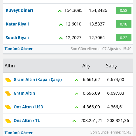
154,3085
154,8486
Kuveyt Dinarı
0.58
12,6010
13,5337
Katar Riyali
0.18
12,7027
12,7064
Suudi Riyali
0.22
Tümünü Göster
Son Güncellenme: 07 Ağustos 15:40
Altın
Alış
Satış
6.674,00
6.661,62
Gram Altın (Kapalı Çarşı)
6.697,03
6.696,09
Gram Altın
4.366,61
4.366,00
Ons Altın / USD
208.321,36
208.251,21
Ons Altın / TL
Son Güncellenme: 15:43
Tümünü Göster