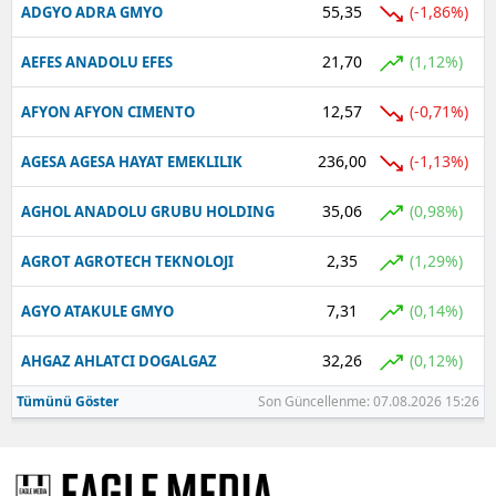
55,35
(-1,86%)
ADGYO ADRA GMYO
21,70
(1,12%)
AEFES ANADOLU EFES
12,57
(-0,71%)
AFYON AFYON CIMENTO
236,00
(-1,13%)
AGESA AGESA HAYAT EMEKLILIK
35,06
(0,98%)
AGHOL ANADOLU GRUBU HOLDING
2,35
(1,29%)
AGROT AGROTECH TEKNOLOJI
7,31
(0,14%)
AGYO ATAKULE GMYO
32,26
(0,12%)
AHGAZ AHLATCI DOGALGAZ
Tümünü Göster
Son Güncellenme: 07.08.2026 15:26