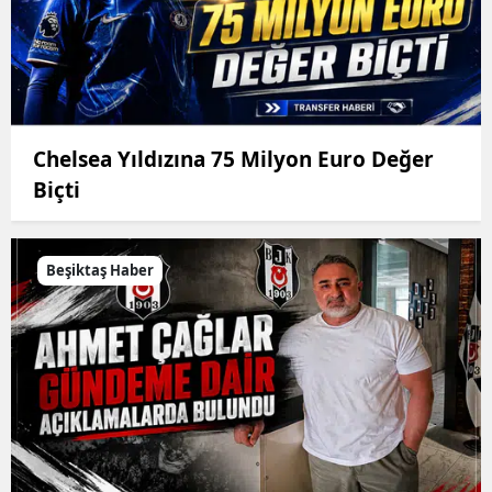
Chelsea Yıldızına 75 Milyon Euro Değer
Biçti
Beşiktaş Haber