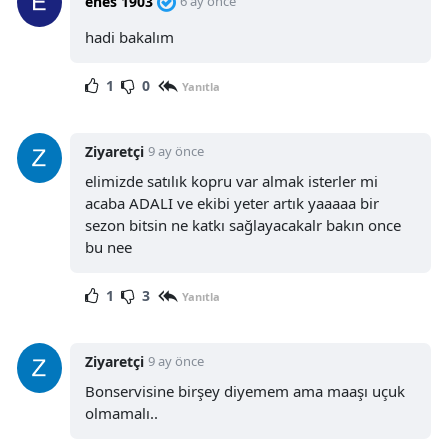
enes 1903
6 ay önce
hadi bakalım
1
0
Yanıtla
Ziyaretçi
9 ay önce
elimizde satılık kopru var almak isterler mi
acaba ADALI ve ekibi yeter artık yaaaaa bir
sezon bitsin ne katkı sağlayacakalr bakın once
bu nee
1
3
Yanıtla
Ziyaretçi
9 ay önce
Bonservisine birşey diyemem ama maaşı uçuk
olmamalı..