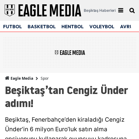
Beşiktaş Haberleri
FUTBOL
BASKETBOL
HENTBOL
VOLEYBOL
AVRUPA
Spor
Eagle Media
Beşiktaş’tan Cengiz Ünder
adımı!
Beşiktaş, Fenerbahçe’den kiraladığı Cengiz
Ünder’in 6 milyon Euro’luk satın alma
opsiyonunu kullanarak oyuncuyu kadrosuna