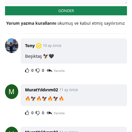
GÖNDER
Yorum yazma kurallarını
okumuş ve kabul etmiş sayılırsınız
Tony
10 ay önce
Beşiktaş 🦅🖤
0
0
Yanıtla
MuratYıldırım02
11 ay önce
🔥🦅🔥🦅🔥🦅🔥
0
0
Yanıtla