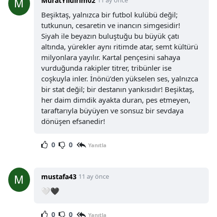
MuratYıldırım02
11 ay önce
Beşiktaş, yalnızca bir futbol kulübü değil;
tutkunun, cesaretin ve inancın simgesidir!
Siyah ile beyazın buluştuğu bu büyük çatı
altında, yürekler aynı ritimde atar, semt kültürü
milyonlara yayılır. Kartal pençesini sahaya
vurduğunda rakipler titrer, tribünler ise
coşkuyla inler. İnönü’den yükselen ses, yalnızca
bir stat değil; bir destanın yankısıdır! Beşiktaş,
her daim dimdik ayakta duran, pes etmeyen,
taraftarıyla büyüyen ve sonsuz bir sevdaya
dönüşen efsanedir!
0
0
Yanıtla
mustafa43
11 ay önce
🤍🖤
0
0
Yanıtla