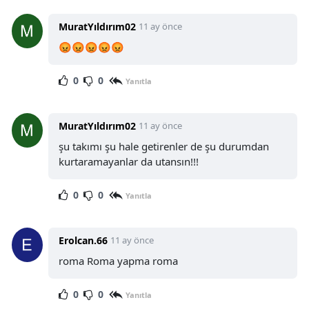
MuratYıldırım02
11 ay önce
😡😡😡😡😡
0
0
Yanıtla
MuratYıldırım02
11 ay önce
şu takımı şu hale getirenler de şu durumdan
kurtaramayanlar da utansın!!!
0
0
Yanıtla
Erolcan.66
11 ay önce
roma Roma yapma roma
0
0
Yanıtla