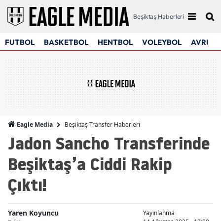
Beşiktaş Haberleri
FUTBOL
BASKETBOL
HENTBOL
VOLEYBOL
AVRUPA
Beşiktaş Transfer Haberleri
Eagle Media
Jadon Sancho Transferinde
Beşiktaş’a Ciddi Rakip
Çıktı!
Yaren Koyuncu
Yayınlanma