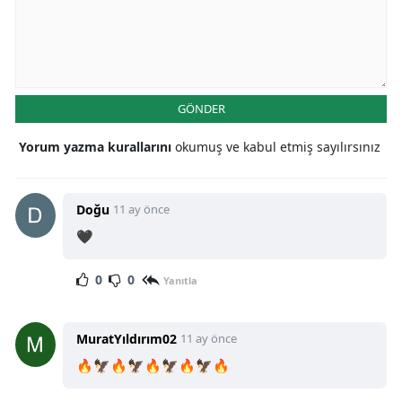
GÖNDER
Yorum yazma kurallarını
okumuş ve kabul etmiş sayılırsınız
Doğu
11 ay önce
🖤
0
0
Yanıtla
MuratYıldırım02
11 ay önce
🔥🦅🔥🦅🔥🦅🔥🦅🔥