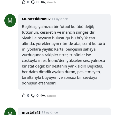
0
0
Yanıtla
MuratYıldırım02
11 ay önce
Beşiktaş, yalnızca bir futbol kulübü değil;
tutkunun, cesaretin ve inancın simgesidir!
Siyah ile beyazın buluştuğu bu büyük çatı
altında, yürekler aynı ritimde atar, semt kültürü
milyonlara yayılır. Kartal pençesini sahaya
vurduğunda rakipler titrer, tribünler ise
coşkuyla inler. İnönü’den yükselen ses, yalnızca
bir stat değil; bir destanın yankısıdır! Beşiktaş,
her daim dimdik ayakta duran, pes etmeyen,
taraftarıyla büyüyen ve sonsuz bir sevdaya
dönüşen efsanedir!
0
0
Yanıtla
mustafa43
11 ay önce