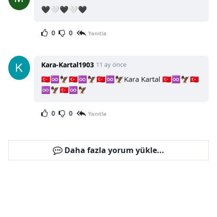
🖤🤍🖤🤍🖤
0
0
Yanıtla
Kara-Kartal1903
11 ay önce
🇹🇷♾️🦅🇹🇷♾️🦅🇹🇷♾️🦅Kara Kartal 🇹🇷♾️🦅🇹🇷
♾️🦅🇹🇷♾️🦅
0
0
Yanıtla
Daha fazla yorum yükle...